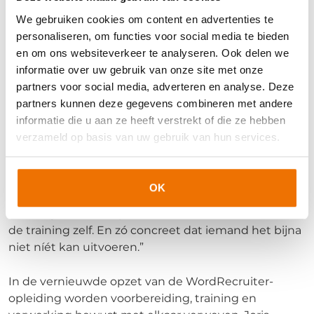
En dat vertrouwen ontstaat niet vanzelf.
We gebruiken cookies om content en advertenties te
Joris is daar praktisch in. “Vraag gewoon wat iemand
personaliseren, om functies voor social media te bieden
nodig heeft om jou te vertrouwen. Dat klinkt
en om ons websiteverkeer te analyseren. Ook delen we
spannend, maar daar begint echte samenwerking.”
informatie over uw gebruik van onze site met onze
partners voor social media, adverteren en analyse. Deze
Waarom een training wel of niet
partners kunnen deze gegevens combineren met andere
informatie die u aan ze heeft verstrekt of die ze hebben
landt
verzameld op basis van uw gebruik van hun services.
Veel organisaties worstelen met de vraag: hoe zorg
je dat een training na afloop blijft hangen? Joris ziet
dat het nog wel eens misgaat als de verwerking
OK
losstaat van de praktijk. “Verwerking is pas succesvol
als het geen losse opdracht is, maar onderdeel van
de training zelf. En zó concreet dat iemand het bijna
niet níét kan uitvoeren.”
In de vernieuwde opzet van de WordRecruiter-
opleiding worden voorbereiding, training en