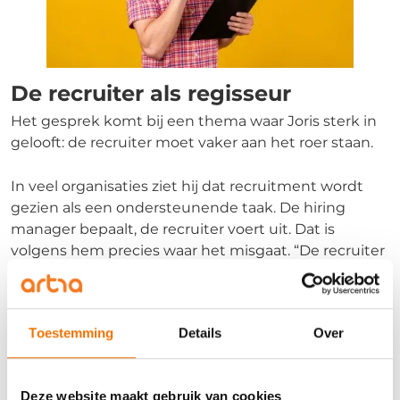
De recruiter als regisseur
Het gesprek komt bij een thema waar Joris sterk in
gelooft: de recruiter moet vaker aan het roer staan.
In veel organisaties ziet hij dat recruitment wordt
gezien als een ondersteunende taak. De hiring
manager bepaalt, de recruiter voert uit. Dat is
volgens hem precies waar het misgaat. “De recruiter
is de expert van de arbeidsmarkt. Dan mag je ook als
expert optreden. Dat betekent: doorvragen.
Teruggeven. En soms zeggen dat iets niet realistisch
Toestemming
Details
Over
is.”
Tom vult aan dat daar ook vertrouwen voor nodig is.
Deze website maakt gebruik van cookies