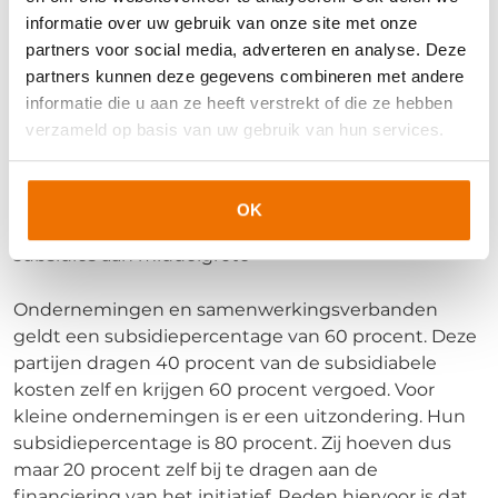
informatie over uw gebruik van onze site met onze
partners voor social media, adverteren en analyse. Deze
partners kunnen deze gegevens combineren met andere
informatie die u aan ze heeft verstrekt of die ze hebben
verzameld op basis van uw gebruik van hun services.
Eigen bijdrage
De SLIM-subsidie wordt altijd verleend op basis van
cofinanciering. Dat betekent een eigen bijdrage van
OK
de subsidieaanvrager aan zijn initiatief. Voor de
subsidies aan middelgrote
Ondernemingen en samenwerkingsverbanden
geldt een subsidiepercentage van 60 procent. Deze
partijen dragen 40 procent van de subsidiabele
kosten zelf en krijgen 60 procent vergoed. Voor
kleine ondernemingen is er een uitzondering. Hun
subsidiepercentage is 80 procent. Zij hoeven dus
maar 20 procent zelf bij te dragen aan de
financiering van het initiatief. Reden hiervoor is dat