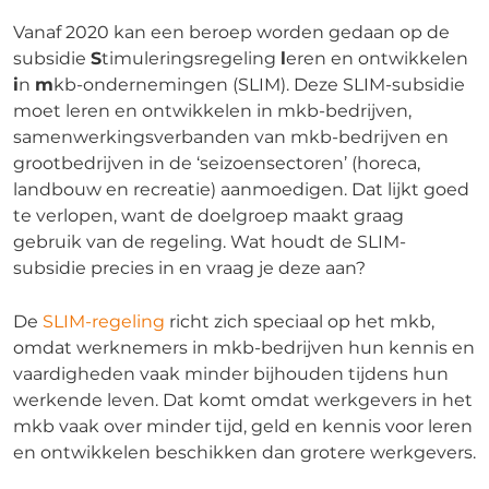
Vanaf 2020 kan een beroep worden gedaan op de
subsidie
S
timuleringsregeling
l
eren en ontwikkelen
i
n
m
kb-ondernemingen (SLIM). Deze SLIM-subsidie
moet leren en ontwikkelen in mkb-bedrijven,
samenwerkingsverbanden van mkb-bedrijven en
grootbedrijven in de ‘seizoensectoren’ (horeca,
landbouw en recreatie) aanmoedigen. Dat lijkt goed
te verlopen, want de doelgroep maakt graag
gebruik van de regeling. Wat houdt de SLIM-
subsidie precies in en vraag je deze aan?
De
SLIM-regeling
richt zich speciaal op het mkb,
omdat werknemers in mkb-bedrijven hun kennis en
vaardigheden vaak minder bijhouden tijdens hun
werkende leven. Dat komt omdat werkgevers in het
mkb vaak over minder tijd, geld en kennis voor leren
en ontwikkelen beschikken dan grotere werkgevers.