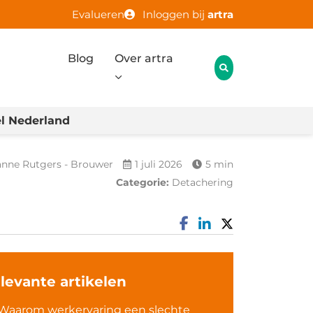
Evalueren
Inloggen bij
artra
Blog
Over artra
l Nederland
anne Rutgers - Brouwer
1 juli 2026
5 min
Categorie:
Detachering
levante artikelen
Waarom werkervaring een slechte