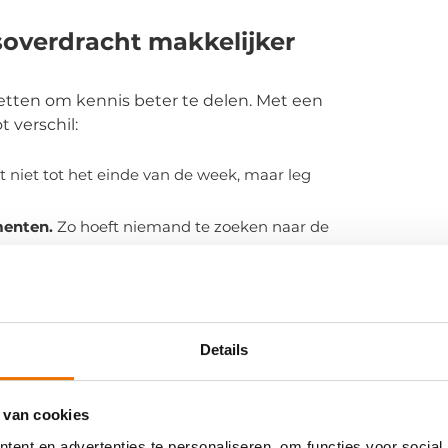
soverdracht makkelijker
etten om kennis beter te delen. Met een
 verschil:
niet tot het einde van de week, maar leg
menten.
Zo hoeft niemand te zoeken naar de
eserveer bijvoorbeeld iedere week tien
en. Zo blijft informatie actueel.
r maken een groot verschil wanneer een
Details
n.
 van cookies
ent en advertenties te personaliseren, om functies voor social