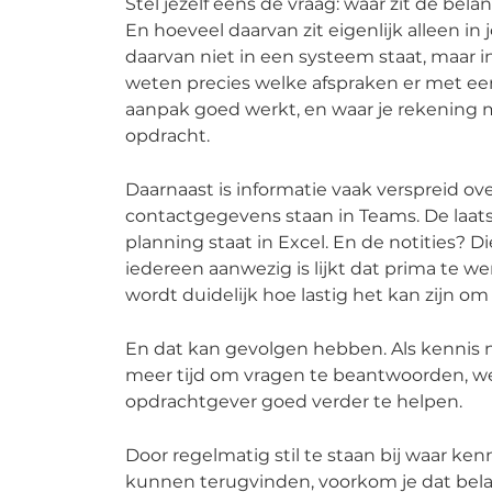
Stel jezelf eens de vraag: waar zit de bel
En hoeveel daarvan zit eigenlijk alleen i
daarvan niet in een systeem staat, maar in 
weten precies welke afspraken er met ee
aanpak goed werkt, en waar je rekening
opdracht.
Daarnaast is informatie vaak verspreid ov
contactgegevens staan in Teams. De laatst
planning staat in Excel. En de notities? D
iedereen aanwezig is lijkt dat prima te w
wordt duidelijk hoe lastig het kan zijn om
En dat kan gevolgen hebben. Als kennis n
meer tijd om vragen te beantwoorden, w
opdrachtgever goed verder te helpen.
Door regelmatig stil te staan bij waar kenn
kunnen terugvinden, voorkom je dat belang