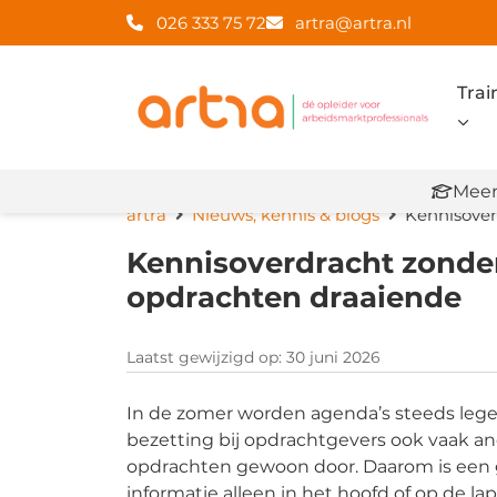
026 333 75 72
artra@artra.nl
Trai
Meer
artra
Nieuws, kennis & blogs
Kennisover
Kennisoverdracht zonder 
opdrachten draaiende
Laatst gewijzigd op: 30 juni 2026
In de zomer worden agenda’s steeds leger,
bezetting bij opdrachtgevers ook vaak a
opdrachten gewoon door. Daarom is een go
informatie alleen in het hoofd of op de la