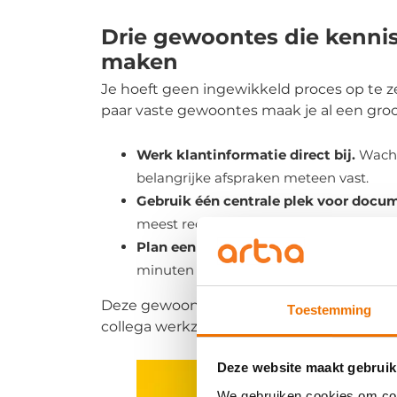
Drie gewoontes die kenni
maken
Je hoeft geen ingewikkeld proces op te z
paar vaste gewoontes maak je al een groot
Werk klantinformatie direct bij.
Wacht 
belangrijke afspraken meteen vast.
Gebruik één centrale plek voor docu
meest recente versie.
Plan een vast overdracht moment
. R
minuten om lopende dossiers bij te werk
Deze gewoontes kosten weinig tijd, maa
Toestemming
collega werkzaamheden moet overneme
Deze website maakt gebruik
We gebruiken cookies om cont