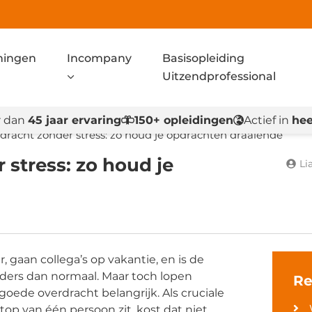
ningen
Incompany
Basisopleiding
Uitzendprofessional
 dan
45 jaar ervaring
150+ opleidingen
Actief in
hee
dracht zonder stress: zo houd je opdrachten draaiende
stress: zo houd je
Li
 gaan collega’s op vakantie, en is de
nders dan normaal. Maar toch lopen
Re
ede overdracht belangrijk. Als cruciale
ptop van één persoon zit, kost dat niet