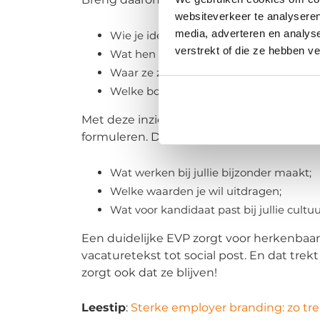
websiteverkeer te analyseren
media, adverteren en analys
Wie je ideale kandidaten zijn;
verstrekt of die ze hebben v
Wat hen drijft in hun werk;
Waar ze zich bevinden;
Welke boodschap hen echt aanspreekt.
Met deze inzichten kun je een sterke emp
formuleren. Denk aan zaken als:
Wat werken bij jullie bijzonder maakt;
Welke waarden je wil uitdragen;
Wat voor kandidaat past bij jullie cultuu
Een duidelijke EVP zorgt voor herkenbaar
vacaturetekst tot social post. En dat trek
zorgt ook dat ze blijven!
Leestip
:
Sterke employer branding: zo trek 