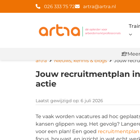
026 333 75 72
artra@artra.nl
Trai
Meer
artra
Nieuws, kennis & blogs
Jouw recru
Jouw recruitmentplan in
actie
Laatst gewijzigd op: 6 juli 2026
Te vaak worden vacatures ad hoc geplaatst
kansen glippen weg. Het gevolg? Langere
voor een plan! Een goed
recruitmentplan
focus, houvast, en inzicht in wat echt wer