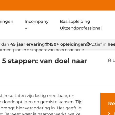
ningen
Incompany
Basisopleiding
Uitzendprofessional
 dan
45 jaar ervaring
150+ opleidingen
Actief in
hee
itmentplan in 5 stappen: van doel naar actie
 5 stappen: van doel naar
L
, resultaten zijn lastig meetbaar, en
 doorlooptijden en gemiste kansen. Tijd
Re
brengt hier verandering in. Het geeft je
kt. Je weet waar je naartoe werkt, welke