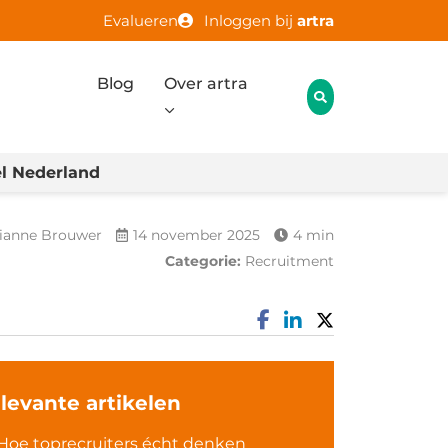
Evalueren
Inloggen bij
artra
Blog
Over artra
l Nederland
ianne Brouwer
14 november 2025
4 min
Categorie:
Recruitment
levante artikelen
Hoe toprecruiters écht denken