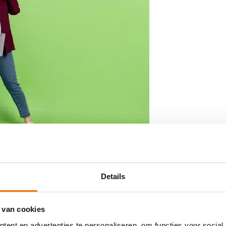
sitie
Details
erp te krijgen wie je wilt bereiken, en
 duidelijk beeld van je doelgroep schiet
 kandidaten.
 van cookies
ent en advertenties te personaliseren, om functies voor social