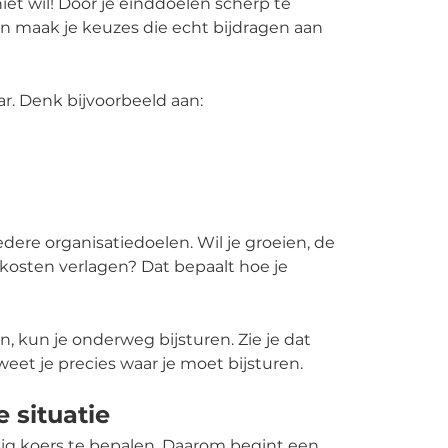
 niet wil! Door je einddoelen scherp te
 en maak je keuzes die echt bijdragen aan
r. Denk bijvoorbeeld aan:
edere organisatiedoelen. Wil je groeien, de
 kosten verlagen? Dat bepaalt hoe je
jn, kun je onderweg bijsturen. Zie je dat
weet je precies waar je moet bijsturen.
e situatie
lastig koers te bepalen. Daarom begint een