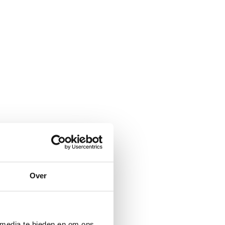
Over
 media te bieden en om ons