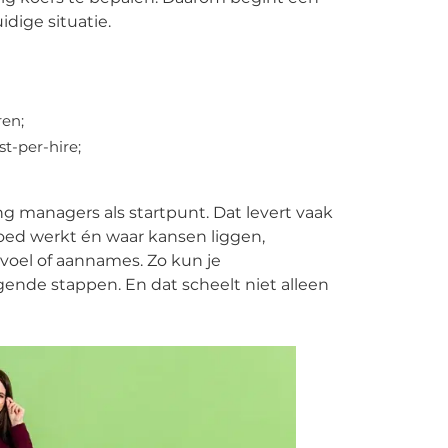
dige situatie.
ren;
st-per-hire;
g managers als startpunt. Dat levert vaak
oed werkt én waar kansen liggen,
evoel of aannames. Zo kun je
nde stappen. En dat scheelt niet alleen