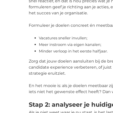
snel reactief, en dat is nou precies wat je
formuleren geef je richting aan je acties,
het succes van je organisatie.
Formuleer je doelen concreet én meetbaa
Vacatures sneller invullen;
Meer instroom via eigen kanalen;
Minder verloop in het eerste halfjaar.
Zorg dat jouw doelen aansluiten bij de br
candidate experience verbeteren, of juist
strategie eruitziet.
En het mooie is: als je doelen meetbaar zi
iets niet het gewenste effect heeft? Dan 
Stap 2: analyseer je huidig
Als je niet weet waar je nu staat, is het 