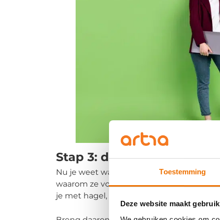
Stap 3: doelgroep en propo
Toestemming
Nu je weet waar je staat, is het tijd om sch
waarom ze voor jou zouden kiezen. Zonder
je met hagel, en dat kost tijd, energie én
Deze website maakt gebruik
We gebruiken cookies om cont
Breng daarom in kaart: