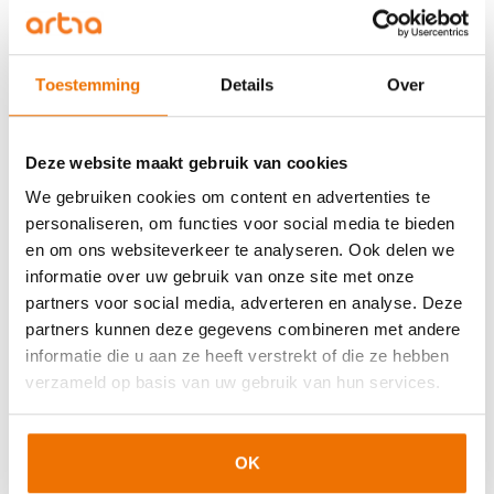
wervingskansen. Zo bevordert de SER ook inclusie
en diversiteit op de werkvloer. Zo noemt de SER in
een eerder artikel over
het stimuleren van
Toestemming
Details
Over
inspirerend leiderschap
nog een aantal belangrijke
punten voor een plan van aanpak. In hoofdlijnen: 1.
zorg voor draagvlak en de juiste processen, 2. creëer
Deze website maakt gebruik van cookies
ruimte voor wederzijdse ontwikkeling en 3. vraag
We gebruiken cookies om content en advertenties te
naar ervaringen van medewerkers. Kijk naar de
personaliseren, om functies voor social media te bieden
huidige manier van leidinggeven en wat kan daarin
en om ons websiteverkeer te analyseren. Ook delen we
beter?
informatie over uw gebruik van onze site met onze
partners voor social media, adverteren en analyse. Deze
De toekomst van inclusiviteit
partners kunnen deze gegevens combineren met andere
De leiders van de toekomst focussen niet alleen op
informatie die u aan ze heeft verstrekt of die ze hebben
prestaties, maar ook op het welzijn van alle
verzameld op basis van uw gebruik van hun services.
medewerkers en zorgen voor inclusiviteit op de
werkvloer. Door diversiteit en inclusie te omarmen,
bouwen ze aan een cultuur die creativiteit
OK
stimuleert en waarin talent optimaal tot hun recht