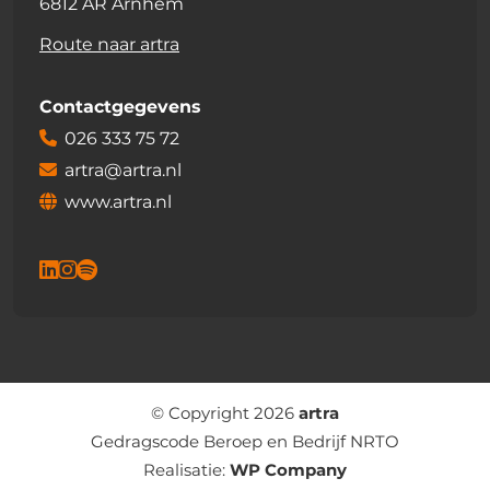
6812 AR Arnhem
Route naar artra
Contactgegevens
026 333 75 72
artra@artra.nl
www.artra.nl
© Copyright 2026
artra
Gedragscode Beroep en Bedrijf NRTO
Realisatie:
WP Company