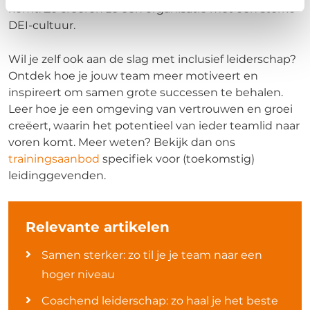
komt. Zo creëren ze een organisatie met een sterke
DEI-cultuur.
Wil je zelf ook aan de slag met inclusief leiderschap?
Ontdek hoe je jouw team meer motiveert en
inspireert om samen grote successen te behalen.
Leer hoe je een omgeving van vertrouwen en groei
creëert, waarin het potentieel van ieder teamlid naar
voren komt. Meer weten? Bekijk dan ons
trainingsaanbod
specifiek voor (toekomstig)
leidinggevenden.
Relevante artikelen
Samen sterker: zo til je je team naar een
hoger niveau
Coachend leiderschap: zo haal je het beste