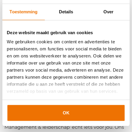
harte aan bij iedereen die een leidinggevende rol
heeft of ambieert. “De training
Toestemming
Details
Over
‘
Vestigingsmanagement
’ en de ‘
Middle
Management Arbeidsmarkt
’ opleiding zijn echt een
aanrader voor mensen in de flexbranche. Maar ook
Deze website maakt gebruik van cookies
de training ‘
Leiderschap & Coaching
’ is heel geschikt
We gebruiken cookies om content en advertenties te
voor leidinggevenden, zowel in de flexbranche als in
personaliseren, om functies voor social media te bieden
de zakelijke dienstverlening.” Tot slot heeft Frank
en om ons websiteverkeer te analyseren. Ook delen we
nog een tip voor alle potentiële kandidaten: “Verdiep
informatie over uw gebruik van onze site met onze
je goed in het aanbod, en ga ook in gesprek met één
partners voor social media, adverteren en analyse. Deze
van onze accountmanagers. Zij stellen de juiste
partners kunnen deze gegevens combineren met andere
vragen, en helpen je echt om een goede keuze te
informatie die u aan ze heeft verstrekt of die ze hebben
maken.”
verzameld op basis van uw gebruik van hun services.
Ook deelnemen?
Wil jij je leiderschap naar een hoger niveau tillen?
OK
Dan zijn onze trainingen uit ons trainingsaanbod
‘Management & leiderschap’ echt iets voor jou. Ons