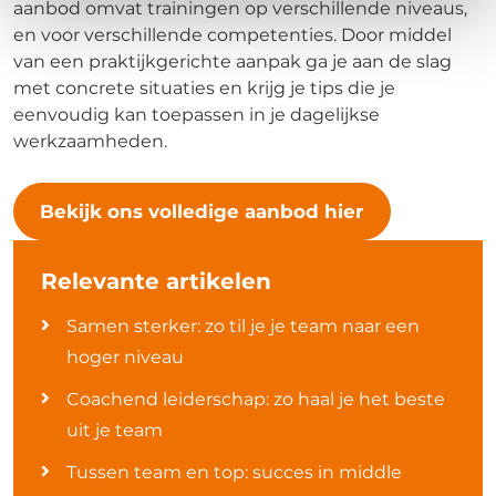
aanbod omvat trainingen op verschillende niveaus,
en voor verschillende competenties. Door middel
van een praktijkgerichte aanpak ga je aan de slag
met concrete situaties en krijg je tips die je
eenvoudig kan toepassen in je dagelijkse
werkzaamheden.
Bekijk ons volledige aanbod hier
Relevante artikelen
Samen sterker: zo til je je team naar een
hoger niveau
Coachend leiderschap: zo haal je het beste
uit je team
Tussen team en top: succes in middle