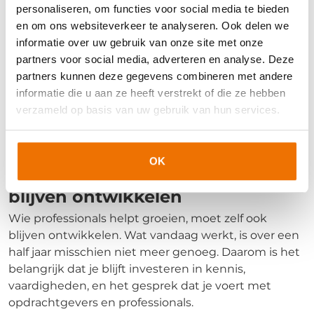
uitvoering van de functie, maar ook over het grotere
personaliseren, om functies voor social media te bieden
plaatje. Wat heeft het team echt nodig? Welke skills
en om ons websiteverkeer te analyseren. Ook delen we
maken straks echt het verschil? En hoe vertaal je dat
informatie over uw gebruik van onze site met onze
naar een duurzame oplossing?
partners voor social media, adverteren en analyse. Deze
partners kunnen deze gegevens combineren met andere
Wendbaarheid
informatie die u aan ze heeft verstrekt of die ze hebben
De markt is continu in beweging. En jij dus ook. Dat
verzameld op basis van uw gebruik van hun services.
vraagt om snel schakelen, keuzes durven bijstellen,
en kansen zien voordat ze worden uitgesproken.
OK
Strategisch detacheren begint bij
blijven ontwikkelen
Wie professionals helpt groeien, moet zelf ook
blijven ontwikkelen. Wat vandaag werkt, is over een
half jaar misschien niet meer genoeg. Daarom is het
belangrijk dat je blijft investeren in kennis,
vaardigheden, en het gesprek dat je voert met
opdrachtgevers en professionals.