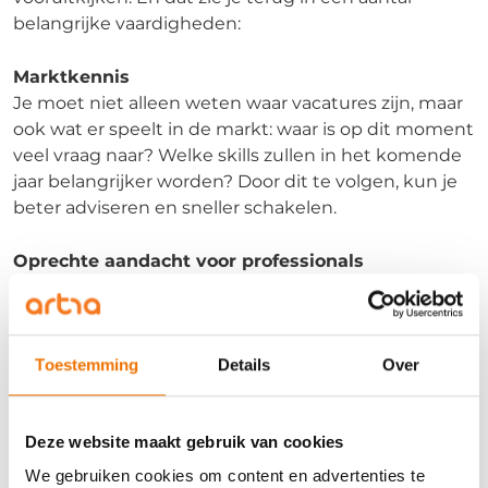
belangrijke vaardigheden:
Marktkennis
Je moet niet alleen weten waar vacatures zijn, maar
ook wat er speelt in de markt: waar is op dit moment
veel vraag naar? Welke skills zullen in het komende
jaar belangrijker worden? Door dit te volgen, kun je
beter adviseren en sneller schakelen.
Oprechte aandacht voor professionals
Goede detachering draait om ontwikkeling,
begeleiding en perspectief. Ga regelmatig in
gesprek met je medewerkers over hun
Toestemming
Details
Over
ontwikkeling. Waar liggen hun ambities? En hoe
kun jij hen ondersteunen?
Deze website maakt gebruik van cookies
Adviesvaardigheden
Jouw gesprekken gaan niet alleen over de
We gebruiken cookies om content en advertenties te