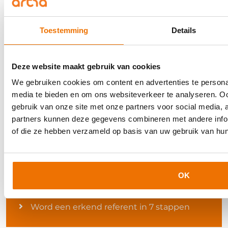
kunnen we veiligheid voor onze mensen
garanderen. Ik denk dat iedereen daar naar zou
Toestemming
Details
moeten streven.”
Deze website maakt gebruik van cookies
Relevante artikelen
We gebruiken cookies om content en advertenties te personal
Uitzendbureaus bieden hulp aan
media te bieden en om ons websiteverkeer te analyseren. Oo
werkloosheid onder gevluchte Oekraïners
gebruik van onze site met onze partners voor social media,
partners kunnen deze gegevens combineren met andere inform
in Nederland
of die ze hebben verzameld op basis van uw gebruik van hun
Nieuwe subsidie stimuleert werkgevers om
statushouders aan te nemen
Best practice: Een informatieve gids voor
OK
kennismigranten
Word een erkend referent in 7 stappen