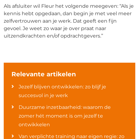
Als afsluiter wil Fleur het volgende meegeven: ‘‘Als je
kennis hebt opgedaan, dan begin je met veel meer
zelfvertrouwen aan je werk. Dat geeft een fijn
gevoel. Je weet zo waar je over praat naar
uitzendkrachten en/of opdrachtgevers.’’
Relevante artikelen
Jezelf blijven ontwikkelen: zo blijf je
succesvol in je werk
Duurzame inzetbaarheid: waarom de
zomer hét moment is om jezelf te
ontwikkelen
Van verplichte training naar eigen regie: zo