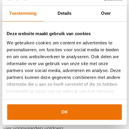
Toestemming
Details
Over
5 tips van de trainer voor een
hoger leerrendement
Deze website maakt gebruik van cookies
Wil je dat jouw medewerkers op een leuke manier
We gebruiken cookies om content en advertenties te
leren en de stof ook beter onthouden? Dit zijn vijf
personaliseren, om functies voor social media te bieden
tips uit de praktijk die onze trainer Fleur Wendel
en om ons websiteverkeer te analyseren. Ook delen we
toepast.
informatie over uw gebruik van onze site met onze
partners voor social media, adverteren en analyse. Deze
1. Humor
partners kunnen deze gegevens combineren met andere
informatie die u aan ze heeft verstrekt of die ze hebben
‘‘Bovenaan staat voor mij humor – alles wordt beter
verzameld op basis van uw gebruik van hun services.
te behappen met een flink sausje humor.’’
2. Ezelsbruggetjes
OK
‘‘Verder ben ik gek op ezelbruggetjes – voorbeeld:
een arbeidsovereenkomst moet aan de volgende
vier voorwaarden voldoen: