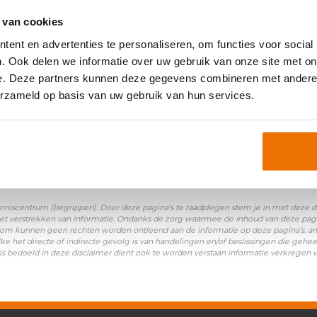
oniemen:
 van cookies
ent en advertenties te personaliseren, om functies voor social
 verzuim en buitengewoon verlof
|
Uitzendbeding
. Ook delen we informatie over uw gebruik van onze site met on
e. Deze partners kunnen deze gegevens combineren met andere i
erzameld op basis van uw gebruik van hun services.
nniscentrum (begrippen). Door deze pagina’s te raadplegen stem je in met deze disc
et verstrekken van informatie. Ondanks de zorg waarmee de inhoud van deze pagina
Daarom kunnen geen rechten worden ontleend aan de informatie op deze pagina’s. a
ke het directe of indirecte gevolg is van handelingen en/of beslissingen die gehee
ls bedoeld in deze disclaimer dient ook te worden verstaan informatie verkregen