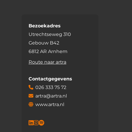
Bezoekadres
Utrechtseweg 310
Gebouw B42
6812 AR Arnhem
Route naar artra
Contactgegevens
026 333 75 72
artra@artra.nl
www.artra.nl