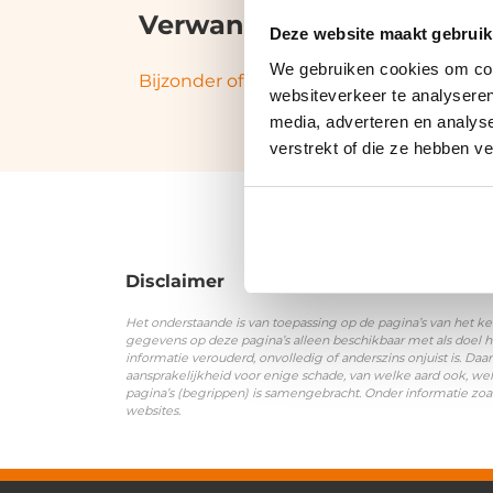
Verwante termen en syn
Deze website maakt gebruik
We gebruiken cookies om cont
Bijzonder of buitengewoon verlof
|
Kort
websiteverkeer te analyseren
media, adverteren en analys
verstrekt of die ze hebben v
Disclaimer
Het onderstaande is van toepassing op de pagina’s van het ke
gegevens op deze pagina’s alleen beschikbaar met als doel h
informatie verouderd, onvolledig of anderszins onjuist is. 
aansprakelijkheid voor enige schade, van welke aard ook, wel
pagina’s (begrippen) is samengebracht. Onder informatie zoa
websites.