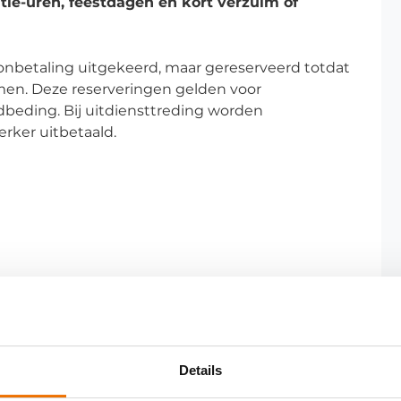
ie-uren, feestdagen en kort verzuim of
oonbetaling uitgekeerd, maar gereserveerd totdat
men. Deze reserveringen gelden voor
eding. Bij uitdiensttreding worden
rker uitbetaald.
Details