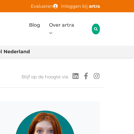
Evalueren
Inloggen bij
artra
Blog
Over artra
l Nederland
Blijf op de hoogte via