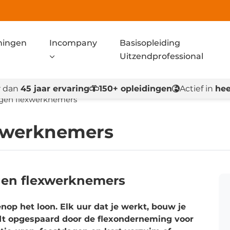
ningen
Incompany
Basisopleiding
Uitzendprofessional
 dan
45 jaar ervaring
150+ opleidingen
Actief in
hee
ngen flexwerknemers
exwerknemers
gen flexwerknemers
nop het loon. Elk uur dat je werkt, bouw je
dt opgespaard door de flexonderneming voor