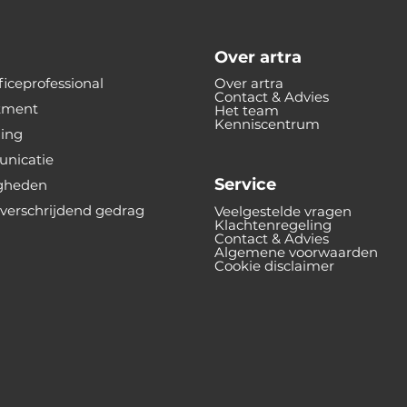
Over artra
iceprofessional
Over artra
Contact & Advies
tment
Het team
Kenniscentrum
ning
nicatie
Service
gheden
verschrijdend gedrag
Veelgestelde vragen
Klachtenregeling
Contact & Advies
Algemene voorwaarden
Cookie disclaimer