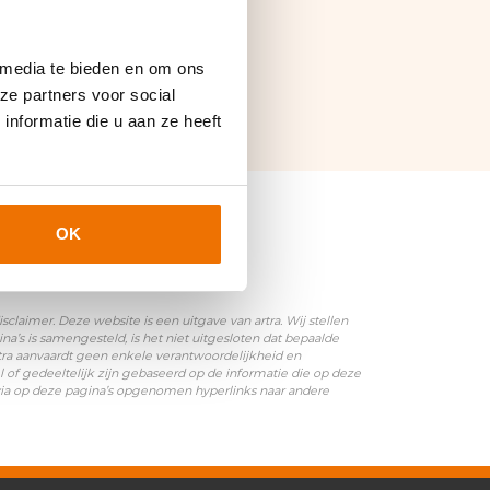
 media te bieden en om ons
ze partners voor social
nformatie die u aan ze heeft
OK
laimer. Deze website is een uitgave van artra. Wij stellen
’s is samengesteld, is het niet uitgesloten dat bepaalde
rtra aanvaardt geen enkele verantwoordelijkheid en
l of gedeeltelijk zijn gebaseerd op de informatie die op deze
 via op deze pagina’s opgenomen hyperlinks naar andere