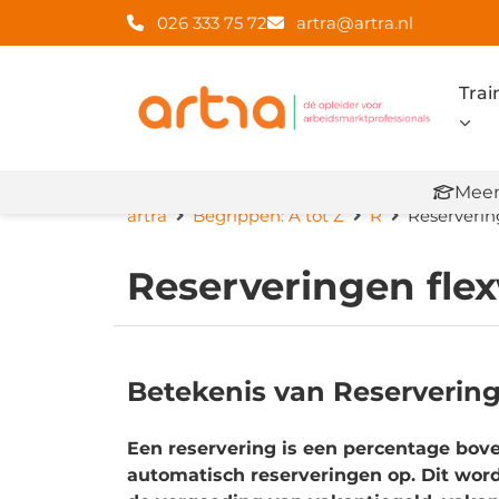
026 333 75 72
artra@artra.nl
Trai
Meer
artra
Begrippen: A tot Z
R
Reserveri
Reserveringen fl
Betekenis van Reserverin
Een reservering is een percentage bove
automatisch reserveringen op. Dit wor