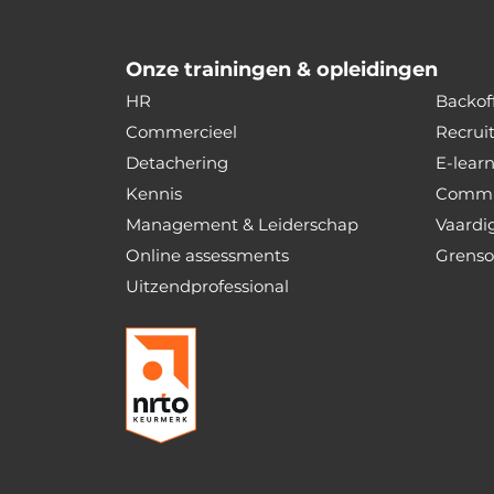
Onze trainingen & opleidingen
HR
Backoff
Commercieel
Recrui
Detachering
E-lear
Kennis
Commu
Management & Leiderschap
Vaardi
Online assessments
Grenso
Uitzendprofessional