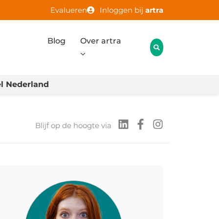
Evalueren
Inloggen bij
artra
Blog
Over artra
l Nederland
Blijf op de hoogte via