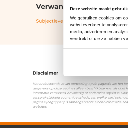
Verwante termen en syn
Deze website maakt gebruik
We gebruiken cookies om cont
Subjectieve (zachte) selectiecriteria
|
Sel
websiteverkeer te analyseren
media, adverteren en analys
verstrekt of die ze hebben v
Disclaimer
Het onderstaande is van toepassing op de pagina’s van het ke
gegevens op deze pagina’s alleen beschikbaar met als doel h
informatie verouderd, onvolledig of anderszins onjuist is. 
aansprakelijkheid voor enige schade, van welke aard ook, wel
pagina’s (begrippen) is samengebracht. Onder informatie zoa
websites.