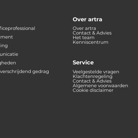
Over artra
iceprofessional
Over artra
Contact & Advies
tment
Het team
Kenniscentrum
ning
nicatie
Service
gheden
verschrijdend gedrag
Veelgestelde vragen
Klachtenregeling
Contact & Advies
Algemene voorwaarden
Cookie disclaimer