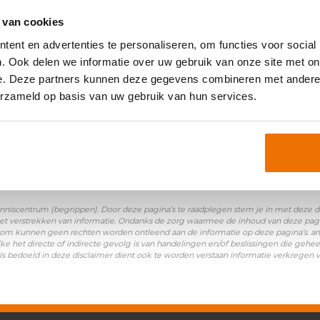
oniemen:
 van cookies
ent en advertenties te personaliseren, om functies voor social
ectiecriteria
|
Recruitment
. Ook delen we informatie over uw gebruik van onze site met on
e. Deze partners kunnen deze gegevens combineren met andere i
erzameld op basis van uw gebruik van hun services.
nniscentrum (begrippen). Door deze pagina’s te raadplegen stem je in met deze disc
et verstrekken van informatie. Ondanks de zorg waarmee de inhoud van deze pagina
Daarom kunnen geen rechten worden ontleend aan de informatie op deze pagina’s. a
ke het directe of indirecte gevolg is van handelingen en/of beslissingen die gehee
ls bedoeld in deze disclaimer dient ook te worden verstaan informatie verkregen