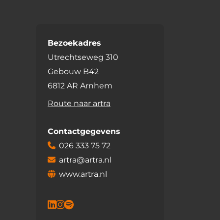
Bezoekadres
Utrechtseweg 310
Gebouw B42
6812 AR Arnhem
Route naar artra
Contactgegevens
026 333 75 72
artra@artra.nl
www.artra.nl