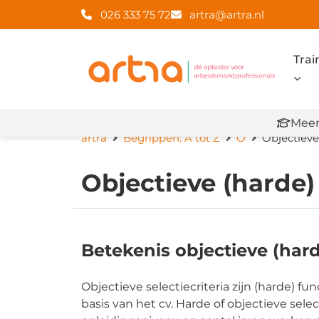
026 333 75 72
artra@artra.nl
Trai
Meer
artra
Begrippen: A tot Z
O
Objectieve 
Objectieve (harde) 
Betekenis objectieve (harde
Objectieve selectiecriteria zijn (harde) f
basis van het cv. Harde of objectieve sele