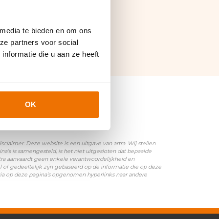
 media te bieden en om ons
ze partners voor social
nformatie die u aan ze heeft
OK
laimer. Deze website is een uitgave van artra. Wij stellen
’s is samengesteld, is het niet uitgesloten dat bepaalde
rtra aanvaardt geen enkele verantwoordelijkheid en
l of gedeeltelijk zijn gebaseerd op de informatie die op deze
 via op deze pagina’s opgenomen hyperlinks naar andere