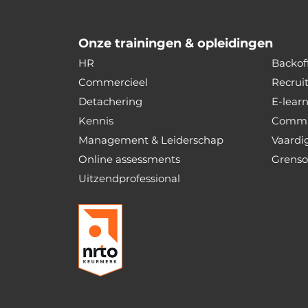
Onze trainingen & opleidingen
HR
Backoff
Commercieel
Recrui
Detachering
E-lear
Kennis
Commu
Management & Leiderschap
Vaardi
Online assessments
Grenso
Uitzendprofessional