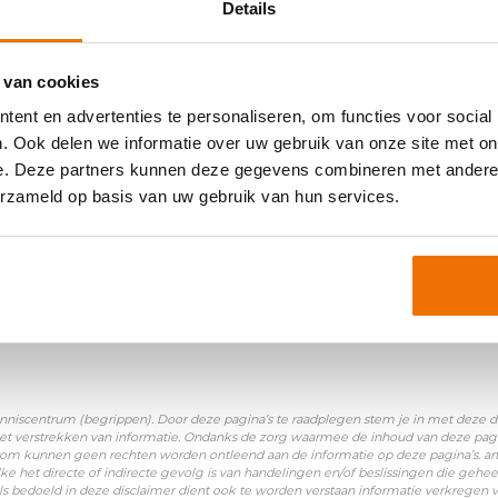
Details
 van cookies
oniemen:
ent en advertenties te personaliseren, om functies voor social
. Ook delen we informatie over uw gebruik van onze site met on
e. Deze partners kunnen deze gegevens combineren met andere i
erzameld op basis van uw gebruik van hun services.
nniscentrum (begrippen). Door deze pagina’s te raadplegen stem je in met deze disc
et verstrekken van informatie. Ondanks de zorg waarmee de inhoud van deze pagina
Daarom kunnen geen rechten worden ontleend aan de informatie op deze pagina’s. a
ke het directe of indirecte gevolg is van handelingen en/of beslissingen die gehee
ls bedoeld in deze disclaimer dient ook te worden verstaan informatie verkregen