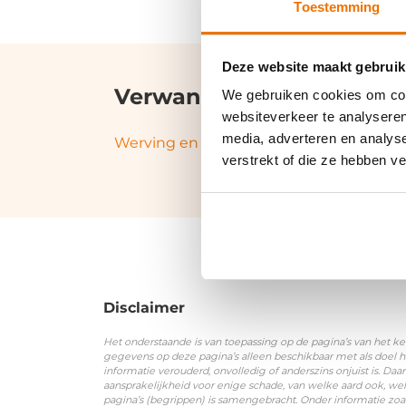
Toestemming
Deze website maakt gebruik
Verwante termen en syn
We gebruiken cookies om cont
websiteverkeer te analyseren
media, adverteren en analys
Werving en selectie
verstrekt of die ze hebben v
Disclaimer
Het onderstaande is van toepassing op de pagina’s van het ke
gegevens op deze pagina’s alleen beschikbaar met als doel h
informatie verouderd, onvolledig of anderszins onjuist is. 
aansprakelijkheid voor enige schade, van welke aard ook, wel
pagina’s (begrippen) is samengebracht. Onder informatie zoa