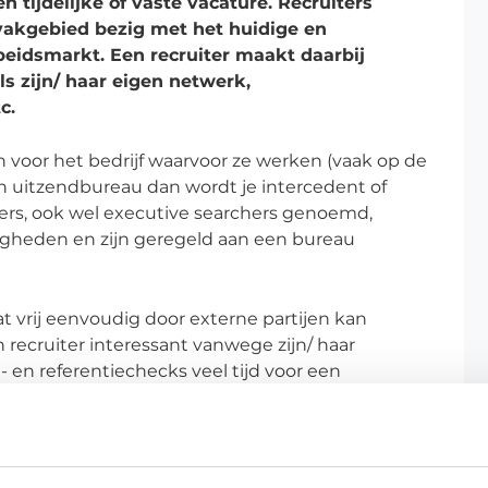
n tijdelijke of vaste vacature. Recruiters
 vakgebied bezig met het huidige en
eidsmarkt. Een recruiter maakt daarbij
s zijn/ haar eigen netwerk,
c.
n voor het bedrijf waarvoor ze werken (vaak op de
een uitzendbureau dan wordt je intercedent of
rs, ook wel executive searchers genoemd,
igheden en zijn geregeld aan een bureau
 vrij eenvoudig door externe partijen kan
 recruiter interessant vanwege zijn/ haar
 en referentiechecks veel tijd voor een
e
Recruitment categorie
.