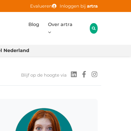
Evalueren
Inloggen bij
artra
Blog
Over artra
l Nederland
Blijf op de hoogte via