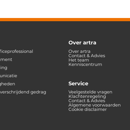
Over artra
iceprofessional
Over artra
Contact & Advies
tment
Het team
Kenniscentrum
ning
nicatie
Service
gheden
verschrijdend gedrag
Veelgestelde vragen
Klachtenregeling
Contact & Advies
Algemene voorwaarden
Cookie disclaimer