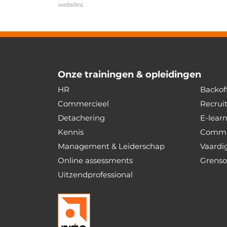
websites.
Onze trainingen & opleidingen
HR
Backoff
Commercieel
Recrui
Detachering
E-lear
Kennis
Commu
Management & Leiderschap
Vaardi
Online assessments
Grenso
Uitzendprofessional