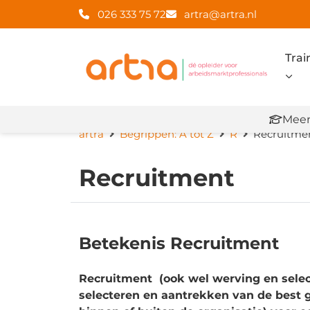
026 333 75 72
artra@artra.nl
Trai
Meer
artra
Begrippen: A tot Z
R
Recruitme
Recruitment
Betekenis Recruitment
Recruitment (ook wel werving en select
selecteren en aantrekken van de best 