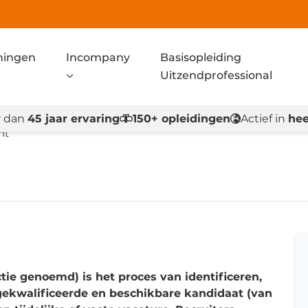
ningen
Incompany
Basisopleiding
Uitzendprofessional
 dan
45 jaar ervaring
150+ opleidingen
Actief in
hee
nt
ie genoemd) is het proces van identificeren,
gekwalificeerde en beschikbare kandidaat (van