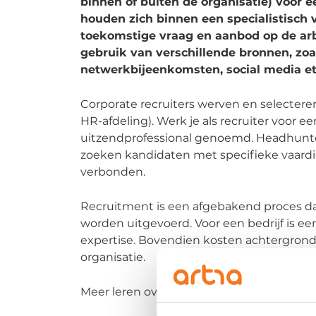
binnen of buiten de organisatie) voor ee
houden zich binnen een specialistisch
toekomstige vraag en aanbod op de arb
gebruik van verschillende bronnen, zoal
netwerkbijeenkomsten, social media et
Corporate recruiters werven en selectere
HR-afdeling). Werk je als recruiter voor 
uitzendprofessional genoemd. Headhunte
zoeken kandidaten met specifieke vaard
verbonden.
Recruitment is een afgebakend proces dat
worden uitgevoerd. Voor een bedrijf is een
expertise. Bovendien kosten achtergrond-
organisatie.
Meer leren over recruitment? Bekijk onz