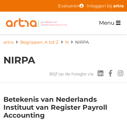
Evalueren
Inloggen bij
artra
Menu
artra
Begrippen: A tot Z
N
NIRPA
NIRPA
Blijf op de hoogte via
Betekenis van Nederlands
Instituut van Register Payroll
Accounting