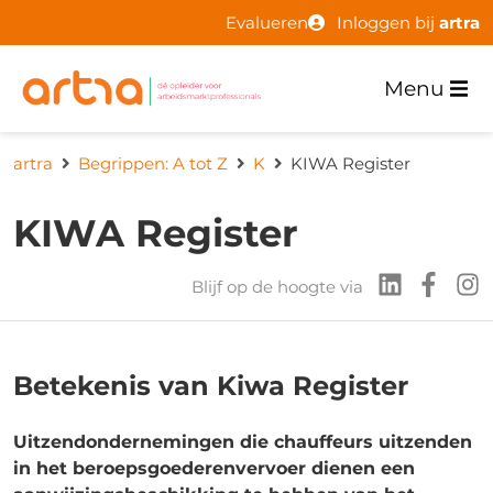
Evalueren
Inloggen bij
artra
Menu
artra
Begrippen: A tot Z
K
KIWA Register
KIWA Register
Blijf op de hoogte via
Betekenis van Kiwa Register
Uitzendondernemingen die chauffeurs uitzenden
in het beroepsgoederenvervoer dienen een