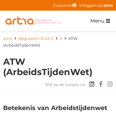
Evalueren
Inloggen bij
artra
Menu
artra
Begrippen: A tot Z
A
ATW
(ArbeidsTijdenWet)
ATW
(ArbeidsTijdenWet)
Blijf op de hoogte via
Betekenis van Arbeidstijdenwet