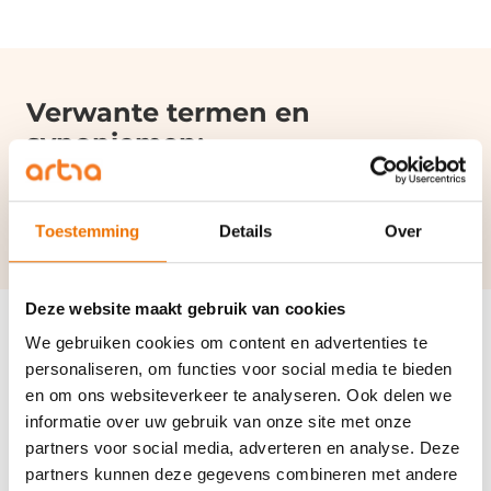
Verwante termen en
synoniemen:
Uitzendkracht
|
Inspectie SZW
|
ARBO-wet
Toestemming
Details
Over
Deze website maakt gebruik van cookies
We gebruiken cookies om content en advertenties te
personaliseren, om functies voor social media te bieden
en om ons websiteverkeer te analyseren. Ook delen we
Disclaimer
informatie over uw gebruik van onze site met onze
Het onderstaande is van toepassing op de pagina’s van het kenniscentrum
partners voor social media, adverteren en analyse. Deze
(begrippen). Door deze pagina’s te raadplegen stem je in met deze
partners kunnen deze gegevens combineren met andere
disclaimer. Deze website is een uitgave van artra. Wij stellen gegevens op