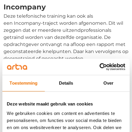
Incompany
Deze telefonische training kan ook als
een
Incompany-traject
worden afgenomen. Dit wil
zeggen dat er meerdere uitzendprofessionals
getraind
worden van dezelfde organisatie
. De
opdrachtgever ontvangt na afloop een rapport met
geconstateerde knelpunten. Daar kan vervolgens op
doorgetraind of gecoacht worden.
Duur trainingscall
Toestemming
Details
Over
Het
telefoon
gesprek neemt
ongeveer
10 minuten in
beslag
. Ook
de nabespreking
duurt
10 minuten.
Deze website maakt gebruik van cookies
We gebruiken cookies om content en advertenties te
Inhoud
personaliseren, om functies voor social media te bieden
telefonische acquisitie (bellen voor een afspraak)
en om ons websiteverkeer te analyseren. Ook delen we