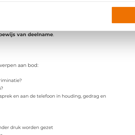
e voorbereiding duurt 1 uur.
bewijs van deelname
.
werpen aan bod:
riminatie?
n?
sprek en aan de telefoon in houding, gedrag en
nder druk worden gezet