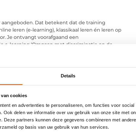
 aangeboden. Dat betekent dat de training
line leren (e-learning), klassikaal leren én leren op
oor. Je ontvangt voorafgaand een
de e-learning ‘Omgaan met discriminatie op de
en voornamelijk praktische insteek. Naast
 je tools toegereikt die je kan gebruiken om met
leert hoe je sterk staat en hoe je de
e klant niet verliest. Dit doen we door te oefenen
Details
gemakkelijker om het in je dagelijkse
rijg je feedback van je medecursisten op je
 van cookies
ent en advertenties te personaliseren, om functies voor social
ga je met een aantal praktijkopdrachten aan de
. Ook delen we informatie over uw gebruik van onze site met on
e interacteren en te reflecteren. Het liefst samen
e. Deze partners kunnen deze gegevens combineren met andere i
 buddy!
erzameld op basis van uw gebruik van hun services.