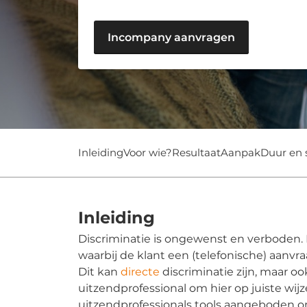
Incompany aanvragen
Inleiding
Voor wie?
Resultaat
Aanpak
Duur en 
Inleiding
Discriminatie is ongewenst en verboden. 
waarbij de klant een (telefonische) aanvr
Dit kan
directe
discriminatie zijn, maar o
uitzendprofessional om hier op juiste wijz
uitzendprofessionals tools aangeboden o