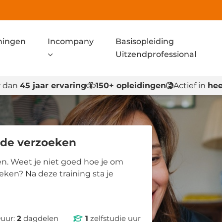
ningen
Incompany
Basisopleiding
Uitzendprofessional
 dan
45 jaar ervaring
150+ opleidingen
Actief in
hee
de verzoeken
n. Weet je niet goed hoe je om
ken? Na deze training sta je
uur:
2
dagdelen
1
zelfstudie uur