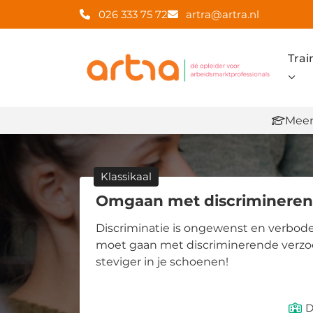
026 333 75 72
artra@artra.nl
Trai
Meer
Klassikaal
Omgaan met discrimineren
Discriminatie is ongewenst en verbode
moet gaan met discriminerende verzoe
steviger in je schoenen!
D