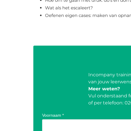
Hoe om te gaan met druk: do’s en don’
Wat als het escaleert?
Oefenen eigen cases: maken van opna
Incompany traini
van jouw leerwen
Meer weten?
Vul onderstaand f
of per telefoon:
02