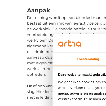
Aanpak
De training wordt op een blended manier
bestaat uit een mix van leeractiviteiten: on
de werkplek. De theorie bereid je thuis v
voorbereidingsopdracht en je doorloopt 
werkvloer’. De klassikale training heeft e
algemene kennis over discriminatie, krijg
discriminerende verzoeken om te gaan. Je 
aanvraag dusdanig om kan buigen dat je d
Toestemming
met eigen cases. Door te oefenen, is het 
werkzaamheden te gebruiken. Daarnaast k
optreden.
Deze website maakt gebruik
We gebruiken cookies om cont
Na afloop van de klassikale bijeenkomst 
websiteverkeer te analyseren
slag. Hier leer je verder door te ervaren, t
media, adverteren en analys
met je leidinggevende of een collega als
verstrekt of die ze hebben v