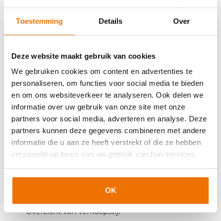
Suggesties voor ontwikkeling
Toestemming
Details
Over
Grafieken (Insightswiel met positie en
kleurendynamica)
Deze website maakt gebruik van cookies
Extra hoofdstuk over
Management:
€ 60,00 toeslag (alleen in combinatie met
We gebruiken cookies om content en advertenties te
basisprofiel)
personaliseren, om functies voor social media te bieden
en om ons websiteverkeer te analyseren. Ook delen we
Ideale omgeving
informatie over uw gebruik van onze site met onze
Leidinggeven
partners voor social media, adverteren en analyse. Deze
Motiveren
partners kunnen deze gegevens combineren met andere
informatie die u aan ze heeft verstrekt of die ze hebben
Managementstijl
verzameld op basis van uw gebruik van hun services.
Extra hoofdstuk over
Effectieve Verkoop
:
€ 60,00 toeslag (alleen in combinatie met
basisprofiel)
OK
Overzicht van verkoopstijl