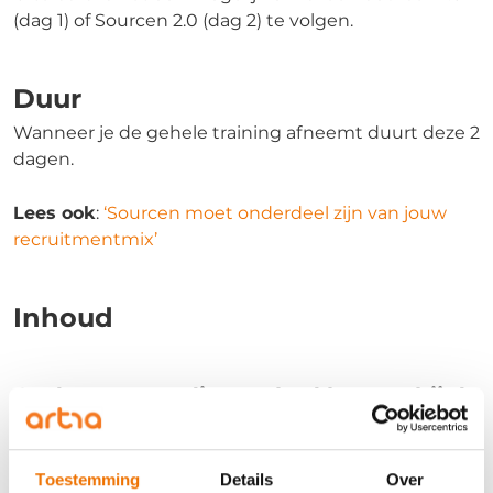
(dag 1) of Sourcen 2.0 (dag 2) te volgen.
Duur
Wanneer je de gehele training afneemt duurt deze 2
dagen.
Lees ook
:
‘Sourcen moet onderdeel zijn van jouw
recruitmentmix’
Inhoud
Onderwerpen die aan bod komen bij de
training Sourcing Intelligence
Na afloop van deze training ben je in staat om:
Toestemming
Details
Over