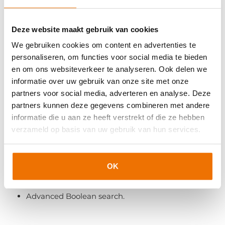
Gebruik te maken van Boolean search;
Jouw LinkedIn pagina optimaal te benutten;
Deze website maakt gebruik van cookies
Professionals op de juiste manier te benaderen;
We gebruiken cookies om content en advertenties te
Slimme hacks toe te passen;
personaliseren, om functies voor social media te bieden
Twitter search in te zetten;
en om ons websiteverkeer te analyseren. Ook delen we
Contactgegevens te vinden.
informatie over uw gebruik van onze site met onze
Bovendien heb je kennis van:
partners voor social media, adverteren en analyse. Deze
partners kunnen deze gegevens combineren met andere
Het hoe, wat en waarom van sourcing;
informatie die u aan ze heeft verstrekt of die ze hebben
verzameld op basis van uw gebruik van hun services.
Het professionele LinkedIn profiel van een
recruiter;
De basics van Boolean search;
OK
Linkedin search & talent pooling;
Andere online kanalen;
Advanced Boolean search.