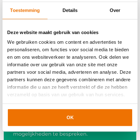
deze aansluit bij de belevingswereld van jouw
doelgroep
Toestemming
Details
Over
Deze website maakt gebruik van cookies
We gebruiken cookies om content en advertenties te
personaliseren, om functies voor social media te bieden
Incompany en maatwerk
en om ons websiteverkeer te analyseren. Ook delen we
informatie over uw gebruik van onze site met onze
partners voor social media, adverteren en analyse. Deze
Incompany trainingen worden op een
partners kunnen deze gegevens combineren met andere
gewenste locatie gegeven en kunnen aan
informatie die u aan ze heeft verstrekt of die ze hebben
de hand van jouw leerwensen op maat
verzameld op basis van uw gebruik van hun services.
samengesteld worden.
Meer weten?
Vul onderstaand formulier in of neem
OK
contact op via email:
artra@artra.nl
of per telefoon:
026 3337572
om de
mogelijkheden te bespreken.