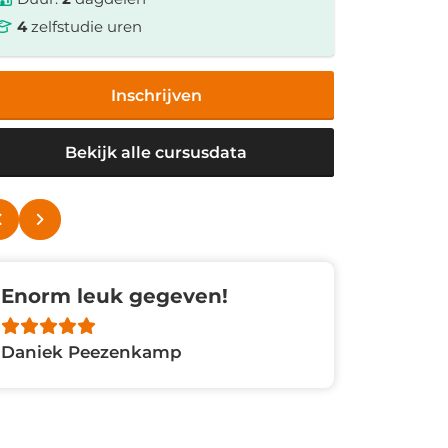
4
zelfstudie uren
Inschrijven
Bekijk alle cursusdata
Enorm leuk gegeven!
Absolu
Daniek Peezenkamp
Rachel 