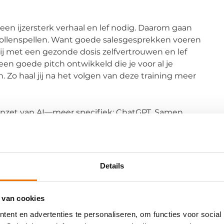
een ijzersterk verhaal en lef nodig. Daarom gaan
 rollenspellen. Want goede salesgesprekken voeren
a jij met een gezonde dosis zelfvertrouwen en lef
 een goede pitch ontwikkeld die je voor al je
o haal jij na het volgen van deze training meer
e inzet van AI—meer specifiek: ChatGPT. Samen
oach kan worden benut tijdens alle fasen van een
T onder andere voor:
ndersteunen in voorbereiding, uitvoering en
Details
simuleert en feedback geeft op de effectiviteit van
 van cookies
n inspelen op verschillende UBR’s (Unique Buying
ent en advertenties te personaliseren, om functies voor social