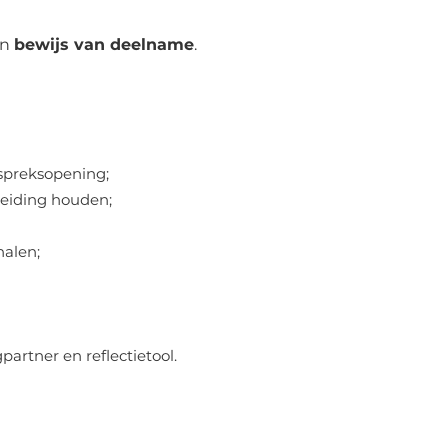
en
bewijs van deelname
.
espreksopening;
leiding houden;
halen;
partner en reflectietool.