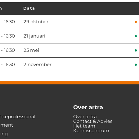
n
Data
 - 16:30
29 oktober
 - 16:30
21 januari
 - 16:30
25 mei
 - 16:30
2 november
Over artra
iceprofessional
Over artra
Contact & Advies
tment
Het team
Kenniscentrum
ning