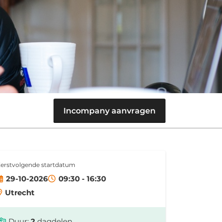
Incompany aanvragen
erstvolgende startdatum
29-10-2026
09:30 - 16:30
Utrecht
Duur:
2
dagdelen