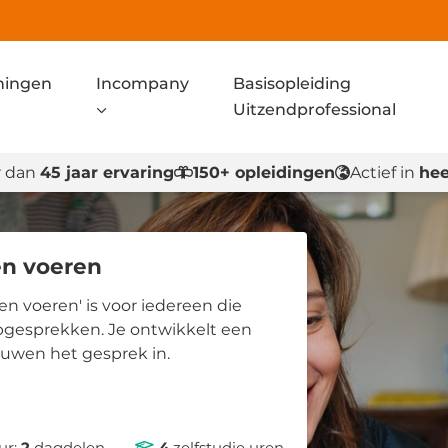
ningen
Incompany
Basisopleiding
Uitzendprofessional
 dan
45 jaar ervaring
150+ opleidingen
Actief in
hee
en voeren
en voeren' is voor iedereen die
opgesprekken. Je ontwikkelt een
rouwen het gesprek in.
ur:
2
dagdelen
4
zelfstudie uren