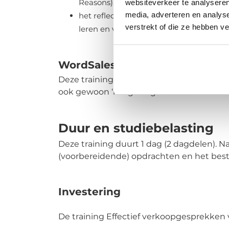
Reasons), met suggesties van ChatGPT;
websiteverkeer te analyseren
media, adverteren en analys
het reflecteren op het verloop van ge
verstrekt of die ze hebben v
leren en verbeteren.
WordSalesintercedent
Deze training is onderdeel van de opleid
ook gewoon ‘los’ gevolgd worden.
Duur en studiebelasting
Deze training duurt 1 dag (2 dagdelen). Na
(voorbereidende) opdrachten en het best
Investering
De training Effectief verkoopgesprekken v