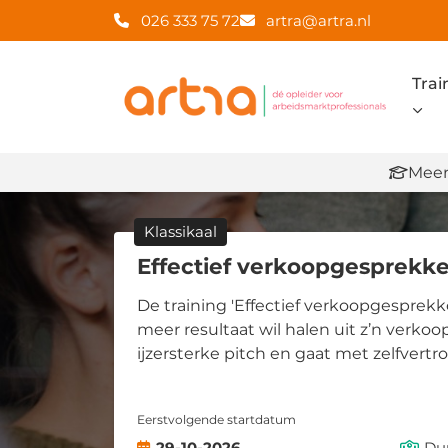
026 333 75 72
artra@artra.nl
Trai
Meer
Klassikaal
Effectief verkoopgesprekk
De training 'Effectief verkoopgesprekk
meer resultaat wil halen uit z’n verko
ijzersterke pitch en gaat met zelfvert
Eerstvolgende startdatum
29-10-2026
Du