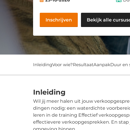
Inschrijven
Bekijk alle cursus
Inleiding
Voor wie?
Resultaat
Aanpak
Duur en 
Inleiding
Wil jij meer halen uit jouw verkoopgesp
dingen nodig: een waterdichte voorbereidin
leren in de training Effectief verkoopgesp
effectievere verkoopgesprekken. En sta
omgeving binnen.