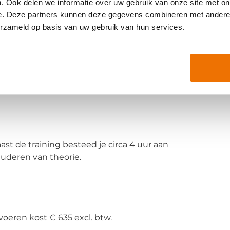
. Ook delen we informatie over uw gebruik van onze site met on
e. Deze partners kunnen deze gegevens combineren met andere i
sprekken met behulp van AI, zodat we continu kunnen
erzameld op basis van uw gebruik van hun services.
ing
WordSalesintercedent
. De training kan echter
ast de training besteed je circa 4 uur aan
uderen van theorie.
oeren kost € 635 excl. btw.