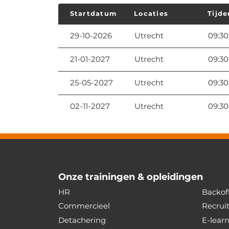
Startdatum
Locaties
Tijde
29-10-2026
Utrecht
09:30
21-01-2027
Utrecht
09:30
25-05-2027
Utrecht
09:30
02-11-2027
Utrecht
09:30
Onze trainingen & opleidingen
HR
Backoff
Commercieel
Recrui
Detachering
E-lear