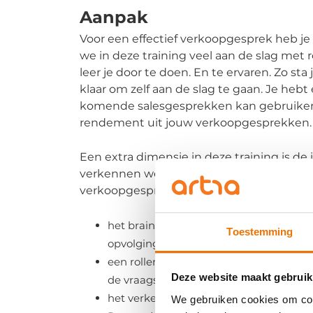
Aanpak
Voor een effectief verkoopgesprek heb je 
we in deze training veel aan de slag met
leer je door te doen. En te ervaren. Zo st
klaar om zelf aan de slag te gaan. Je hebt
komende salesgesprekken kan gebruiken. Z
rendement uit jouw verkoopgesprekken.
Een extra dimensie in deze training is d
verkennen we hoe AI als kennisbron en c
verkoopgesprek. Zo gebruiken we ChatGP
het brainstormen over hoe AI ons kan o
Toestemming
opvolging van gesprekken;
een rollenspel waarin ChatGPT de klant 
Deze website maakt gebruik
de vraagstelling;
het verkennen hoe onze organisatie ka
We gebruiken cookies om cont