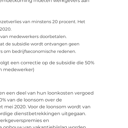
gemoetkoming moeten werkgevers aan
zetverlies van minstens 20 procent. Het
 2020.
is van medewerkers doorbetalen.
dat de subsidie wordt ontvangen geen
s om bedrijfseconomische redenen.
olgt een correctie op de subsidie die 50%
en medewerker)
en een deel van hun loonkosten vergoed
90% van de loonsom over de
t mei 2020. Voor de loonsom wordt van
ordige dienstbetrekkingen uitgegaan.
 werkgeverspremies en
e opbouw van vakantiebijslag worden