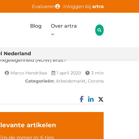
Evalueren
Inloggen bij
artra
Blog
Over artra
l Nederland
werkgelegenheid (NOW) eruit?
Marco Hendrikse
1 april 2020
3 min
Categorieën:
Arbeidsmarkt, Corona
levante artikelen
Fris de zomer in: 6 tips