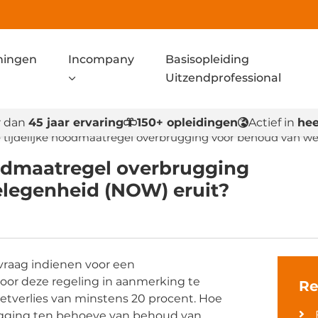
ningen
Incompany
Basisopleiding
Uitzendprofessional
 dan
45 jaar ervaring
150+ opleidingen
Actief in
hee
e tijdelijke noodmaatregel overbrugging voor behoud van 
noodmaatregel overbrugging
legenheid (NOW) eruit?
vraag indienen voor een
or deze regeling in aanmerking te
Re
tverlies van minstens 20 procent. Hoe
rugging ten behoeve van behoud van