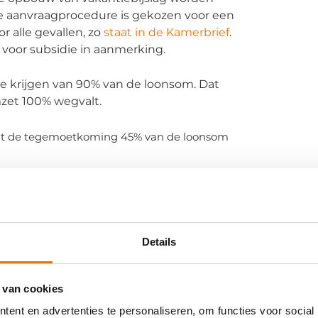
 aanvraagprocedure is gekozen voor een
 alle gevallen, zo
staat in de Kamerbrief
.
voor subsidie in aanmerking.
e krijgen van 90% van de loonsom. Dat
mzet 100% wegvalt.
agt de tegemoetkoming 45% van de loonsom
ich dus voordoen in de maanden maart,
tperiode wordt vergeleken met de omzet
eeld door vier. Correctie op basis van
lijk, zo geeft het Ministerie van Sociale
Details
 de regeling zo eenvoudig mogelijk te
ijd te kunnen afhandelen.
 van cookies
s van Flexknowledge een aantal
ent en advertenties te personaliseren, om functies voor social