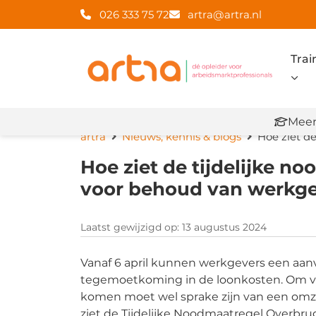
026 333 75 72
artra@artra.nl
Trai
Meer
artra
Nieuws, kennis & blogs
Hoe ziet d
Hoe ziet de tijdelijke 
voor behoud van werkge
Laatst gewijzigd op: 13 augustus 2024
Vanaf 6 april kunnen werkgevers een aan
tegemoetkoming in de loonkosten. Om vo
komen moet wel sprake zijn van een omze
ziet de Tijdelijke Noodmaatregel Overb