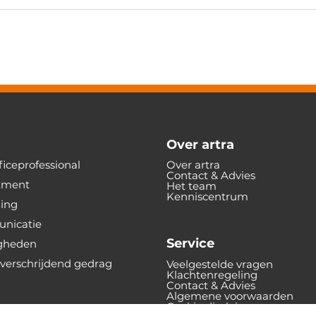
Over artra
iceprofessional
Over artra
Contact & Advies
tment
Het team
Kenniscentrum
ning
nicatie
Service
gheden
verschrijdend gedrag
Veelgestelde vragen
Klachtenregeling
Contact & Advies
Algemene voorwaarden
Cookie disclaimer