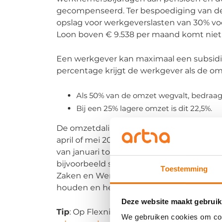
gecompenseerd. Ter bespoediging van de
opslag voor werkgeverslasten van 30% voor
Loon boven € 9.538 per maand komt niet 
Een werkgever kan maximaal een subsidi
percentage krijgt de werkgever als de o
Als 50% van de omzet wegvalt, bedra
Bij een 25% lagere omzet is dit 22,5%.
De omzetdaling van minimaal 20% moet z
april of mei 2020. De omzet in deze mee
van januari tot en met december 2019, ged
bijvoorbeeld seizoenspatronen is niet moge
Toestemming
Zaken en Werkgelegenheid aan. Dat is om
houden en heel veel aanvragen in korte t
Deze website maakt gebruik
Tip
: Op Flexnieuws heeft Marcel Reijmer
We gebruiken cookies om cont