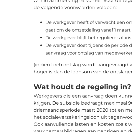
Om in aanmerking te komen voor de te
de volgende voorwaarden voldoen:
De werkgever heeft of verwacht een om
gaat om de omzetdaling vanaf 1 maart
De werkgever blijft het reguliere salar
De werkgever doet tijdens de periode 
aanvraag voor ontslag van medewerker
(indien toch ontslag wordt aangevraagd v
hoger is dan de loonsom van de ontslag
Wat houdt de regeling in?
Werkgevers die een aanvraag doen kunn
krijgen. De subsidie bedraagt maximaal 
driemaandsperiode maart 2020 tot en me
het socialeverzekeringsloon uit tegenwo
Ook aanvullende lasten en kosten zoals
werknemersbijdragen aan pensioen en d