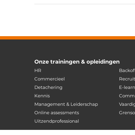
Onze trainingen & opleidingen
HR
Backoff
Commercieel
Recrui
Detachering
E-lear
Kennis
Commu
Management & Leiderschap
Vaardi
Online assessments
Grenso
Uitzendprofessional