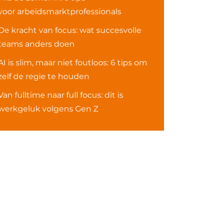
voor arbeidsmarktprofessionals
De kracht van focus: wat succesvolle
teams anders doen
AI is slim, maar niet foutloos: 6 tips om
zelf de regie te houden
Van fulltime naar full focus: dit is
werkgeluk volgens Gen Z