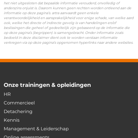
het niet uitgesloten dat bepaalde informatie verouderd, onvolledig of
anderszins onjuist is. Daarom kunnen geen rechten worden ontleend aan de
informatie op deze pagina’s. artra aanvaardt geen enkele
verantwoordelijkheid en aansprakelijkheid voor enige schade, van welke aard
ook, welke het directe of indirecte gevolg is van handelingen en/of
beslissingen die geheel of gedeeltelijk zijn gebaseerd op de informatie die
op deze pagina’s (begrippen) is samengebracht. Onder informatie zoals
bedoeld in deze disclaimer dient ook te worden verstaan informatie
verkregen via op deze pagina’s opgenomen hyperlinks naar andere websites.
Onze trainingen & opleidingen
HR
Commercieel
Detachering
Kennis
Management & Leiderschap
Online assessments