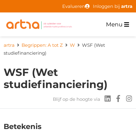
Evalueren
Inloggen bij
artra
Menu
artra
Begrippen: A tot Z
W
WSF (Wet
studiefinanciering)
WSF (Wet
studiefinanciering)
Blijf op de hoogte via
Betekenis