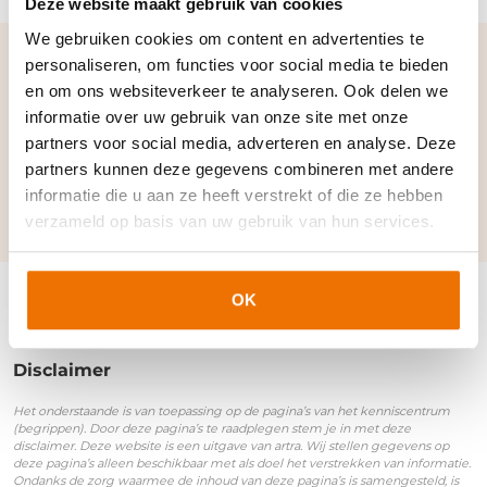
Deze website maakt gebruik van cookies
We gebruiken cookies om content en advertenties te
personaliseren, om functies voor social media te bieden
Verwante termen en
en om ons websiteverkeer te analyseren. Ook delen we
synoniemen:
informatie over uw gebruik van onze site met onze
partners voor social media, adverteren en analyse. Deze
partners kunnen deze gegevens combineren met andere
DUO (Dienst Uitvoering Onderwijs)
informatie die u aan ze heeft verstrekt of die ze hebben
verzameld op basis van uw gebruik van hun services.
OK
Disclaimer
Het onderstaande is van toepassing op de pagina’s van het kenniscentrum
(begrippen). Door deze pagina’s te raadplegen stem je in met deze
disclaimer. Deze website is een uitgave van artra. Wij stellen gegevens op
deze pagina’s alleen beschikbaar met als doel het verstrekken van informatie.
Ondanks de zorg waarmee de inhoud van deze pagina’s is samengesteld, is