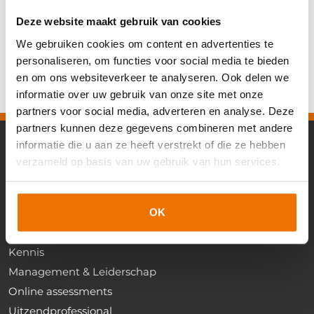
informatie op deze pagina’s. artra aanvaardt geen enkele
verantwoordelijkheid en aansprakelijkheid voor enige schade, van welke aard
Deze website maakt gebruik van cookies
ook, welke het directe of indirecte gevolg is van handelingen en/of
beslissingen die geheel of gedeeltelijk zijn gebaseerd op de informatie die
We gebruiken cookies om content en advertenties te
op deze pagina’s (begrippen) is samengebracht. Onder informatie zoals
personaliseren, om functies voor social media te bieden
bedoeld in deze disclaimer dient ook te worden verstaan informatie
verkregen via op deze pagina’s opgenomen hyperlinks naar andere websites.
en om ons websiteverkeer te analyseren. Ook delen we
informatie over uw gebruik van onze site met onze
partners voor social media, adverteren en analyse. Deze
partners kunnen deze gegevens combineren met andere
informatie die u aan ze heeft verstrekt of die ze hebben
verzameld op basis van uw gebruik van hun services.
Onze trainingen & opleidingen
HR
Commercieel
OK
Detachering
Kennis
Management & Leiderschap
Online assessments
Uitzendprofessional