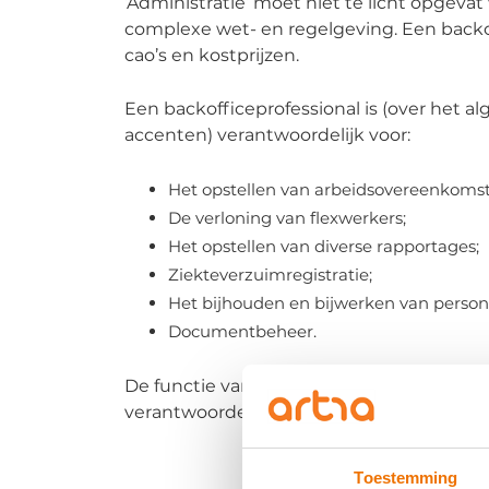
‘Administratie’ moet niet te licht opgev
complexe wet- en regelgeving. Een backof
cao’s en kostprijzen.
Een backofficeprofessional is (over het al
accenten) verantwoordelijk voor:
Het opstellen van arbeidsovereenkoms
De verloning van flexwerkers;
Het opstellen van diverse rapportages;
Ziekteverzuimregistratie;
Het bijhouden en bijwerken van persone
Documentbeheer.
De functie van backofficeprofessional is 
verantwoordelijkheden.
Toestemming