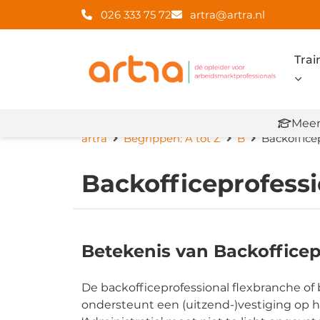
026 333 75 72
artra@artra.nl
Trai
Meer
artra
Begrippen: A tot Z
B
Backoffice
Backofficeprofess
Betekenis van Backofficep
De backofficeprofessional flexbranche of
ondersteunt een (uitzend-)vestiging op he