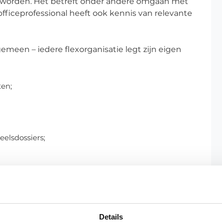
at worden. Het betreft onder andere omgaan met
ficeprofessional heeft ook kennis van relevante
gemeen – iedere flexorganisatie legt zijn eigen
ten;
elsdossiers;
dynamisch met een grote diversiteit aan
Details