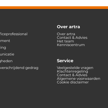
Over artra
iceprofessional
Over artra
Contact & Advies
tment
Het team
Kenniscentrum
ning
nicatie
Service
gheden
verschrijdend gedrag
Veelgestelde vragen
Klachtenregeling
Contact & Advies
Algemene voorwaarden
Cookie disclaimer