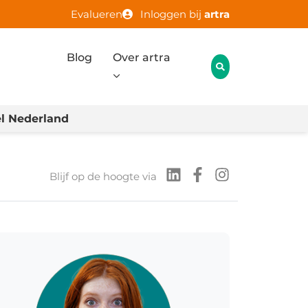
Evalueren
Inloggen bij
artra
Blog
Over artra
l Nederland
Blijf op de hoogte via