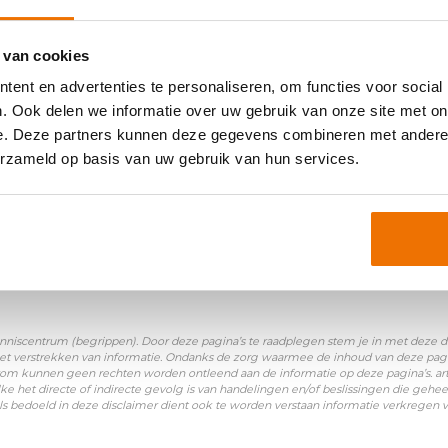
 van cookies
oniemen:
ent en advertenties te personaliseren, om functies voor social
. Ook delen we informatie over uw gebruik van onze site met on
Arbeids Overeenkomst)
e. Deze partners kunnen deze gegevens combineren met andere i
erzameld op basis van uw gebruik van hun services.
nniscentrum (begrippen). Door deze pagina’s te raadplegen stem je in met deze disc
et verstrekken van informatie. Ondanks de zorg waarmee de inhoud van deze pagina
Daarom kunnen geen rechten worden ontleend aan de informatie op deze pagina’s. a
ke het directe of indirecte gevolg is van handelingen en/of beslissingen die gehee
ls bedoeld in deze disclaimer dient ook te worden verstaan informatie verkregen