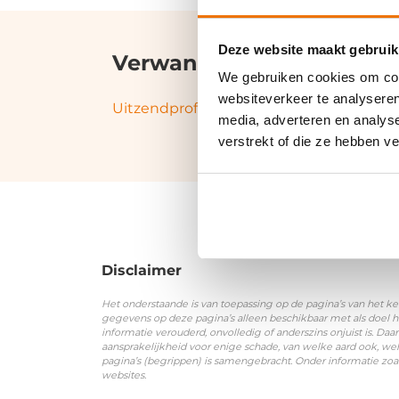
Deze website maakt gebruik
Verwante termen en syn
We gebruiken cookies om cont
websiteverkeer te analyseren
Uitzendprofessional
,
CAO (Collectieve 
media, adverteren en analys
verstrekt of die ze hebben v
Disclaimer
Het onderstaande is van toepassing op de pagina’s van het ke
gegevens op deze pagina’s alleen beschikbaar met als doel h
informatie verouderd, onvolledig of anderszins onjuist is. 
aansprakelijkheid voor enige schade, van welke aard ook, wel
pagina’s (begrippen) is samengebracht. Onder informatie zoa
websites.