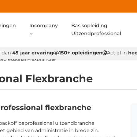
ningen
Incompany
Basisopleiding
Uitzendprofessional
 dan
45 jaar ervaring
150+ opleidingen
Actief in
hee
professional Flexbranche
ional Flexbranche
rofessional flexbranche
 backofficeprofessional uitzendbranche
t gebied van administratie in brede zin.