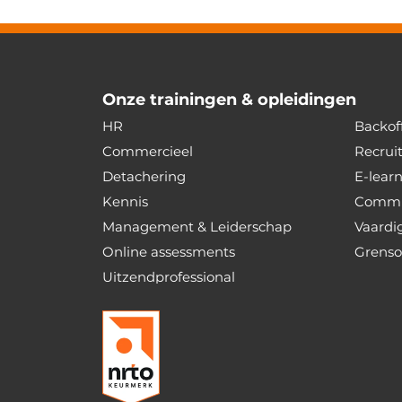
Onze trainingen & opleidingen
HR
Backoff
Commercieel
Recrui
Detachering
E-lear
Kennis
Commu
Management & Leiderschap
Vaardi
Online assessments
Grenso
Uitzendprofessional