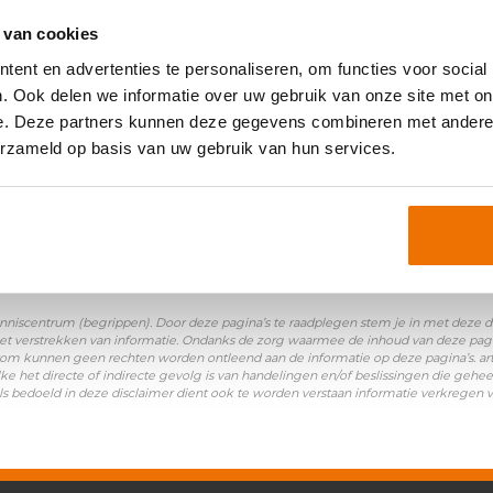
oniemen:
 van cookies
ent en advertenties te personaliseren, om functies voor social
nheffingskorting
. Ook delen we informatie over uw gebruik van onze site met on
e. Deze partners kunnen deze gegevens combineren met andere i
erzameld op basis van uw gebruik van hun services.
nniscentrum (begrippen). Door deze pagina’s te raadplegen stem je in met deze disc
et verstrekken van informatie. Ondanks de zorg waarmee de inhoud van deze pagina
Daarom kunnen geen rechten worden ontleend aan de informatie op deze pagina’s. a
ke het directe of indirecte gevolg is van handelingen en/of beslissingen die gehee
ls bedoeld in deze disclaimer dient ook te worden verstaan informatie verkregen