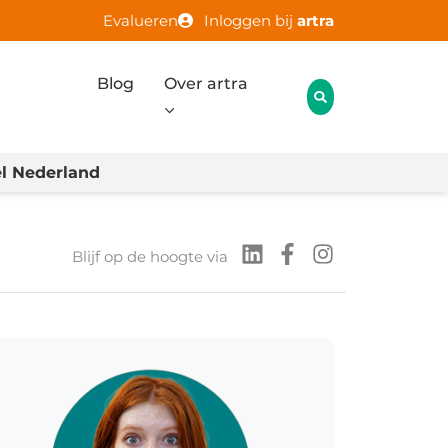
Evalueren
Inloggen bij
artra
Blog
Over artra
l Nederland
Blijf op de hoogte via