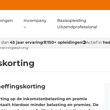
ningen
Incompany
Basisopleiding
Uitzendprofessional
 dan
45 jaar ervaring
150+ opleidingen
Actief in
hee
heffingskorting
skorting
effingskorting
rting op de inkomstenbelasting en premie
aalt hierdoor minder belasting en premies. De