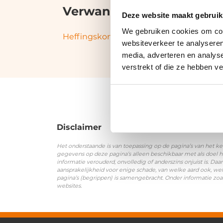
Verwante termen en syn
Deze website maakt gebruik
We gebruiken cookies om cont
Heffingskortingen
|
Arbeidskorting
|
Loo
websiteverkeer te analyseren
media, adverteren en analys
verstrekt of die ze hebben v
Disclaimer
Het onderstaande is van toepassing op de pagina’s van het ke
gegevens op deze pagina’s alleen beschikbaar met als doel h
informatie verouderd, onvolledig of anderszins onjuist is. 
aansprakelijkheid voor enige schade, van welke aard ook, wel
pagina’s (begrippen) is samengebracht. Onder informatie zoa
websites.