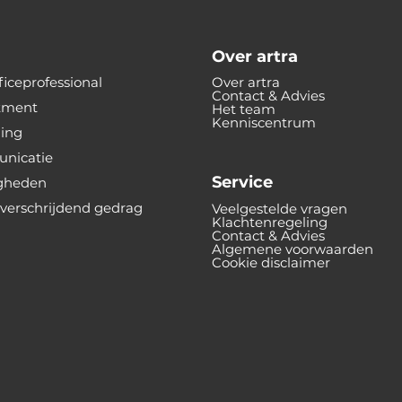
Over artra
iceprofessional
Over artra
Contact & Advies
tment
Het team
Kenniscentrum
ning
nicatie
Service
gheden
verschrijdend gedrag
Veelgestelde vragen
Klachtenregeling
Contact & Advies
Algemene voorwaarden
Cookie disclaimer