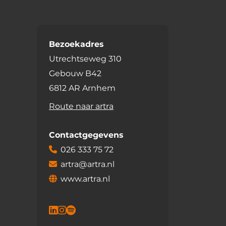
Bezoekadres
Utrechtseweg 310
Gebouw B42
6812 AR Arnhem
Route naar artra
Contactgegevens
026 333 75 72
artra@artra.nl
www.artra.nl