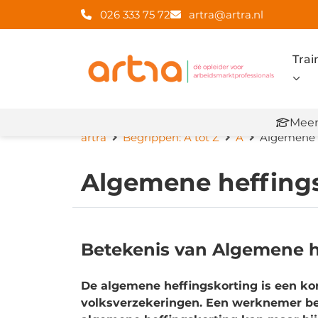
026 333 75 72
artra@artra.nl
Trai
Meer
artra
Begrippen: A tot Z
A
Algemene 
Algemene heffing
Betekenis van Algemene h
De algemene heffingskorting is een ko
volksverzekeringen. Een werknemer bet