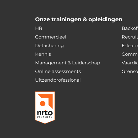
Onze trainingen & opleidingen
HR
Backoff
Commercieel
Recrui
Detachering
E-lear
Kennis
Commu
Management & Leiderschap
Vaardi
Online assessments
Grenso
Uitzendprofessional