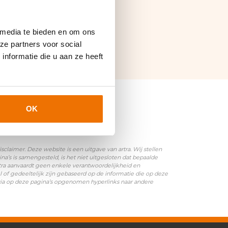
 media te bieden en om ons
ze partners voor social
nformatie die u aan ze heeft
OK
laimer. Deze website is een uitgave van artra. Wij stellen
’s is samengesteld, is het niet uitgesloten dat bepaalde
rtra aanvaardt geen enkele verantwoordelijkheid en
l of gedeeltelijk zijn gebaseerd op de informatie die op deze
 via op deze pagina’s opgenomen hyperlinks naar andere