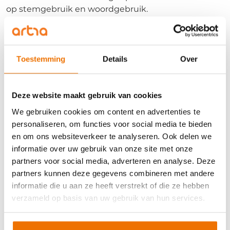
op stemgebruik en woordgebruik.
Na afloop ontvangt de deelnemer een persoonlijk
rapport met daarin de bevindingen, waargenomen
talenten en aandachtspunten.
Toestemming
Details
Over
Duur
en studiebelasting
Deze website maakt gebruik van cookies
Dit assessment duurt 30 minuten.
We gebruiken cookies om content en advertenties te
personaliseren, om functies voor social media te bieden
en om ons websiteverkeer te analyseren. Ook delen we
Investering
informatie over uw gebruik van onze site met onze
partners voor social media, adverteren en analyse. Deze
De kosten voor het telefonisch assessment
partners kunnen deze gegevens combineren met andere
bedragen € 185 (excl. btw).
informatie die u aan ze heeft verstrekt of die ze hebben
verzameld op basis van uw gebruik van hun services.
Aanmelden