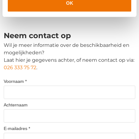
OK
Aanmelden voor het assessment? Bel
026 – 333 75
72
of mail ons via
artra@artra.nl
Neem contact op
Wil je meer informatie over de beschikbaarheid en
mogelijkheden?
Laat hier je gegevens achter, of neem contact op via:
026 333 75 72
.