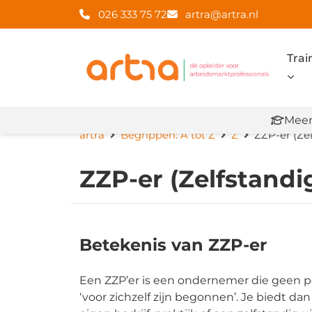
026 333 75 72
artra@artra.nl
Trai
Meer
artra
Begrippen: A tot Z
Z
ZZP-er (Ze
ZZP-er (Zelfstandi
Betekenis van ZZP-er
Een ZZP’er is een ondernemer die geen per
‘voor zichzelf zijn begonnen’. Je biedt da