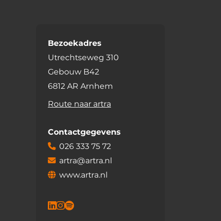
Bezoekadres
Utrechtseweg 310
Gebouw B42
6812 AR Arnhem
Route naar artra
Contactgegevens
026 333 75 72
artra@artra.nl
www.artra.nl