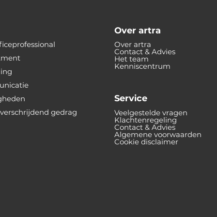
Over artra
iceprofessional
Over artra
Contact & Advies
tment
Het team
Kenniscentrum
ning
nicatie
Service
gheden
verschrijdend gedrag
Veelgestelde vragen
Klachtenregeling
Contact & Advies
Algemene voorwaarden
Cookie disclaimer