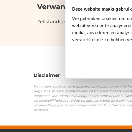
Verwante termen en syn
Deze website maakt gebruik
We gebruiken cookies om cont
Zelfstandige | Ondernemer
websiteverkeer te analyseren
media, adverteren en analys
verstrekt of die ze hebben v
Disclaimer
Het onderstaande is van toepassing op de pagina’s van het ke
gegevens op deze pagina’s alleen beschikbaar met als doel h
informatie verouderd, onvolledig of anderszins onjuist is. 
aansprakelijkheid voor enige schade, van welke aard ook, wel
pagina’s (begrippen) is samengebracht. Onder informatie zoa
websites.