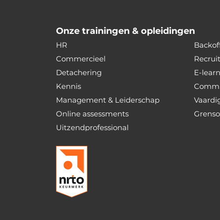
Onze trainingen & opleidingen
HR
Backoff
Commercieel
Recrui
Detachering
E-lear
Kennis
Commu
Management & Leiderschap
Vaardi
Online assessments
Grenso
Uitzendprofessional