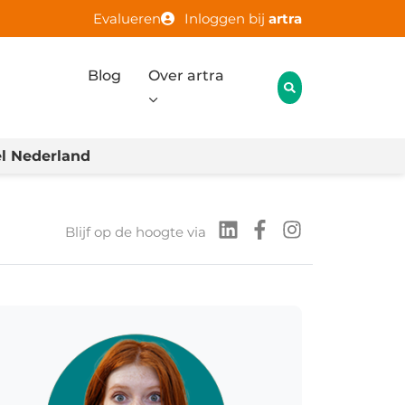
Evalueren
Inloggen bij
artra
Blog
Over artra
l Nederland
Blijf op de hoogte via