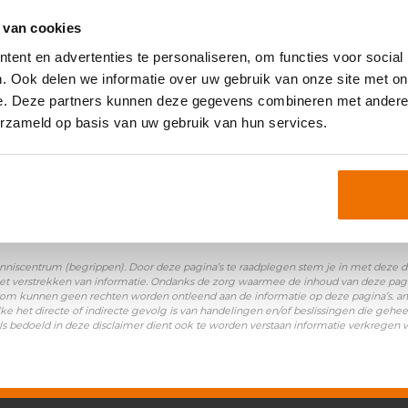
oniemen:
 van cookies
ent en advertenties te personaliseren, om functies voor social
. Ook delen we informatie over uw gebruik van onze site met on
e. Deze partners kunnen deze gegevens combineren met andere i
erzameld op basis van uw gebruik van hun services.
nniscentrum (begrippen). Door deze pagina’s te raadplegen stem je in met deze disc
et verstrekken van informatie. Ondanks de zorg waarmee de inhoud van deze pagina
Daarom kunnen geen rechten worden ontleend aan de informatie op deze pagina’s. a
ke het directe of indirecte gevolg is van handelingen en/of beslissingen die gehee
ls bedoeld in deze disclaimer dient ook te worden verstaan informatie verkregen