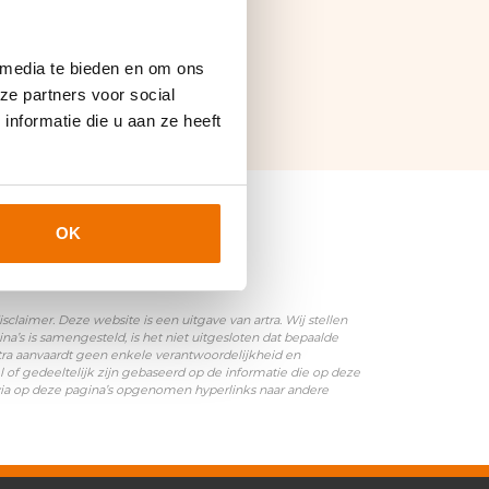
 media te bieden en om ons
ze partners voor social
nformatie die u aan ze heeft
OK
laimer. Deze website is een uitgave van artra. Wij stellen
’s is samengesteld, is het niet uitgesloten dat bepaalde
rtra aanvaardt geen enkele verantwoordelijkheid en
l of gedeeltelijk zijn gebaseerd op de informatie die op deze
 via op deze pagina’s opgenomen hyperlinks naar andere