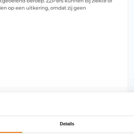
 uitgeoefend beroep. ZZP’ers kunnen bij ziekte of
en op een uitkering, omdat zij geen
Details