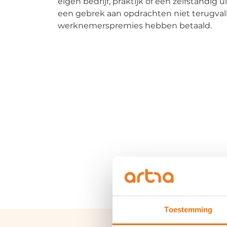
eigen bedrijf, praktijk of een zelfstandig
een gebrek aan opdrachten niet terugvall
werknemerspremies hebben betaald.
Toestemming