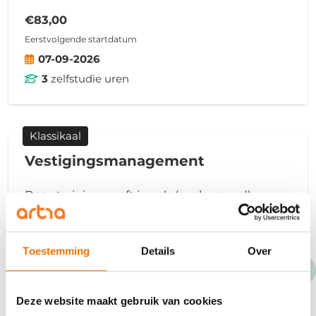
€83,00
Eerstvolgende startdatum
07-09-2026
3
zelfstudie uren
Klassikaal
Vestigingsmanagement
Deze training geeft jou als (aankomend)
vestigingsmanager binnen de uitzendbranche
de handvatten om jouw vestiging en team
naar een hoger niveau te tillen. Je werkt actief
Toestemming
Details
Over
aan je managementkwaliteiten.
€2.150,00
Deze website maakt gebruik van cookies