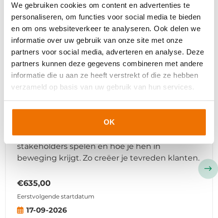
Eerstvolgende startdatum
We gebruiken cookies om content en advertenties te
07-09-2026
personaliseren, om functies voor social media te bieden
Duur:
8
dagdelen
en om ons websiteverkeer te analyseren. Ook delen we
informatie over uw gebruik van onze site met onze
20
zelfstudie uren
partners voor social media, adverteren en analyse. Deze
partners kunnen deze gegevens combineren met andere
informatie die u aan ze heeft verstrekt of die ze hebben
Klassikaal
verzameld op basis van uw gebruik van hun services.
Stakeholdermanagement
OK
Bepaal wie er allemaal betrokken zijn bij het
aankoopproces bij je klant, welke rol deze
stakeholders spelen en hoe je hen in
beweging krijgt. Zo creëer je tevreden klanten.
€635,00
Eerstvolgende startdatum
17-09-2026