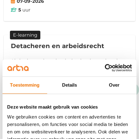
07-09-2026
5
uur
E-learning
Detacheren en arbeidsrecht
Als je deze e-learning hebt doorlopen kun je
professioneel en met kennis van zaken
omgaan met je gedetacheerden en je
opdrachtgevers. Je hebt kennis van wet- en
Toestemming
Details
Over
regelgeving en actuele ontwikkelingen.
€73,00
Deze website maakt gebruik van cookies
Eerstvolgende startdatum
We gebruiken cookies om content en advertenties te
07-09-2026
personaliseren, om functies voor social media te bieden
en om ons websiteverkeer te analyseren. Ook delen we
2.5
zelfstudie uren