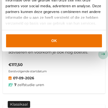
informatie over uw gebruik van onze site met onze
partners voor social media, adverteren en analyse. Deze
partners kunnen deze gegevens combineren met andere
E-learning
informatie die u aan ze heeft verstrekt of die ze hebben
Arbeidsrecht en uitzend-cao
verzameld op basis van uw gebruik van hun services.
In deze e-learning leer je hoe je arbeidsrecht
en de uitzend-cao op de juiste manier toepast
OK
in de uitzendpraktijk. Zo kun je klanten goed
adviseren en voorkom je ook nog boetes.
€117,50
Eerstvolgende startdatum
07-09-2026
7
zelfstudie uren
Klassikaal