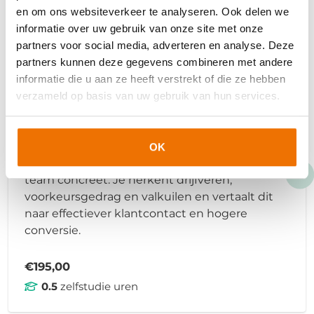
en om ons websiteverkeer te analyseren. Ook delen we
informatie over uw gebruik van onze site met onze
Online
partners voor social media, adverteren en analyse. Deze
Gedragsanalyse commercieel
partners kunnen deze gegevens combineren met andere
profiel
informatie die u aan ze heeft verstrekt of die ze hebben
verzameld op basis van uw gebruik van hun services.
Ontsluit scherpe gedragsinzichten voor
commerciële prestaties met Sales Colors. In
deze compacte analyse maak je het
OK
commercieel profiel van jouw medewerker of
team concreet. Je herkent drijfveren,
voorkeursgedrag en valkuilen en vertaalt dit
naar effectiever klantcontact en hogere
conversie.
€195,00
0.5
zelfstudie uren