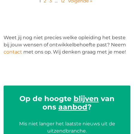
1
2
3
…
12
Volgende »
Weet jij nog niet precies welke opleiding het beste
bij jouw wensen of ontwikkelbehoefte past? Neem
contact
met ons op. Wij denken graag met je mee!
Op de hoogte
blijven
van
ons
aanbod
?
Mis niet langer het laatste nieuws uit de
uitzendbranche.