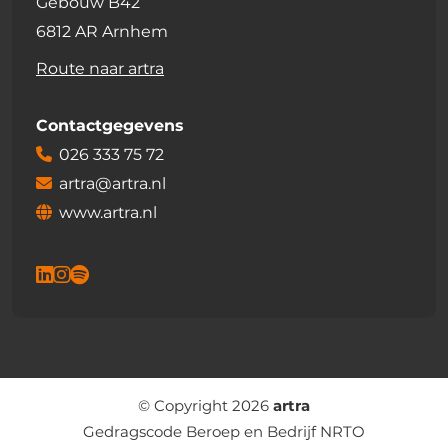
Gebouw B42
6812 AR Arnhem
Route naar artra
Contactgegevens
026 333 75 72
artra@artra.nl
www.artra.nl
© Copyright 2026
artra
Gedragscode Beroep en Bedrijf NRTO