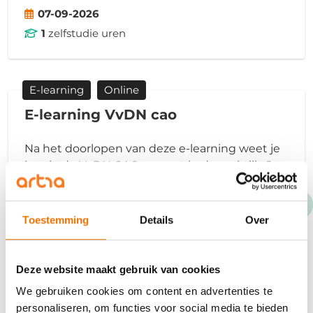
07-09-2026
1
zelfstudie uren
E-learning
Online
E-learning VvDN cao
Na het doorlopen van deze e-learning weet je
hoe je de VvDN CAO toepast in de praktijk. Je
hebt inzicht in beloning, verlof, verzuim en
rechtspositie van gedetacheerden.
Toestemming
Details
Over
€73,00
Eerstvolgende startdatum
Deze website maakt gebruik van cookies
07-09-2026
We gebruiken cookies om content en advertenties te
2.5
zelfstudie uren
personaliseren, om functies voor social media te bieden