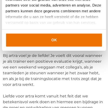
aan de ontwikkeling van onze collega’s en klanten.
partners voor social media, adverteren en analyse. Deze
partners kunnen deze gegevens combineren met andere
Liefde voor artra omdat we de leukste collega’s en
informatie die u aan ze heeft verstrekt of die ze hebben
trainers hebben. Een team om heel erg trots op te
verzameld op basis van uw gebruik van hun services.
zijn! Hier werken is gewoon tof. Geen dag hetzelfde,
altijd plezier, en Hennie met koffie – ook altijd hier!
Hard werken, lachen, wat wil je nog meer? Ik werk
OK
hier met liefde, elke dag weer!
Bij artra voel je de liefde! Je voelt dit vooral wanneer
je als trainer een positieve evaluatie krijgt, wanneer
we een weekend weggaan met collega’s, als je
teamleden je steunen wanneer je het zwaar hebt,
en als je bij de trainingslocatie met trots zegt dat je
voor artra werkt.
Liefde voor artra komt vanuit het feit dat we
betekenisvol werk doen en hiermee een bijdrage in
de groei en ontwikkeling van mensen kunnen