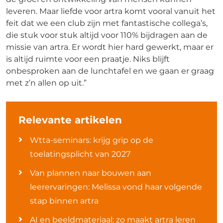
leveren. Maar liefde voor artra komt vooral vanuit het
feit dat we een club zijn met fantastische collega’s,
die stuk voor stuk altijd voor 110% bijdragen aan de
missie van artra. Er wordt hier hard gewerkt, maar er
is altijd ruimte voor een praatje. Niks blijft
onbesproken aan de lunchtafel en we gaan er graag
met z’n allen op uit.”
Relevante artikelen
Wtta-seminars: krijg grip op de
toelatingsplicht van 2027
Van plannen naar bouwen aan
leerervaringen: Melissa vond haar volgende
stap binnen artra
AI en beeldmateriaal: zo maakt artra leren