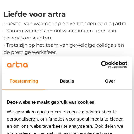
Liefde voor artra
• Gevoel van waardering en verbondenheid bij artra.
• Samen werken aan ontwikkeling en groei van
collega’s en klanten.
• Trots zijn op het team van geweldige collega’s en
de prettige werksfeer.
• Betekenisvol werk doen en bijdragen aan de groei
en ontwikkeling van mensen.
Liefde voor artra betekent, als we het onze collega’s
vragen “dat je je gewaardeerd en verbonden voelt.
Toestemming
Details
Over
Het is het plezier en de voldoening die je haalt uit
het werken bij een bedrijf waar je met trots kan
zeggen: “I love my job!”
Deze website maakt gebruik van cookies
We gebruiken cookies om content en advertenties te
Liefde voor artra is samen werken aan ontwikkeling
personaliseren, om functies voor social media te bieden
en groei. Het is het gevoel van trots dat we ervaren
en om ons websiteverkeer te analyseren. Ook delen we
wanneer we zien dat onze inspanningen bijdragen
informatie over uw gebruik van onze site met onze