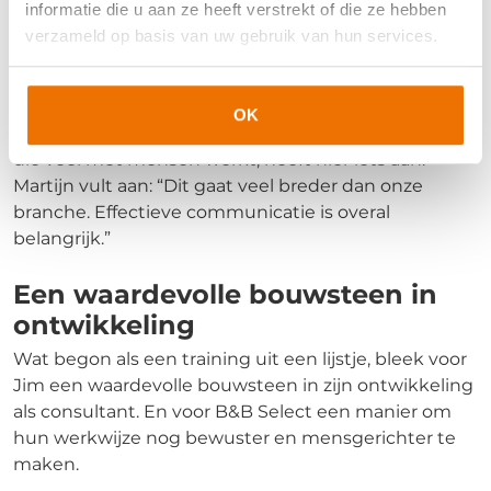
informatie die u aan ze heeft verstrekt of die ze hebben
verzameld op basis van uw gebruik van hun services.
Aanbeveling? Absoluut.
Jim: “Deze training zou ik zeker aanraden. Aan
nieuwe collega’s zoals Amber, maar ook aan
OK
vrienden die in sales of marketing zitten. Iedereen
die veel met mensen werkt, heeft hier iets aan.”
Martijn vult aan: “Dit gaat veel breder dan onze
branche. Effectieve communicatie is overal
belangrijk.”
Een waardevolle bouwsteen in
ontwikkeling
Wat begon als een training uit een lijstje, bleek voor
Jim een waardevolle bouwsteen in zijn ontwikkeling
als consultant. En voor B&B Select een manier om
hun werkwijze nog bewuster en mensgerichter te
maken.