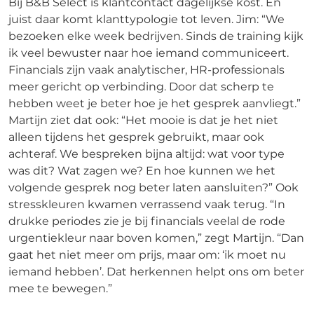
Bij B&B Select is klantcontact dagelijkse kost. En
juist daar komt klanttypologie tot leven. Jim: “We
bezoeken elke week bedrijven. Sinds de training kijk
ik veel bewuster naar hoe iemand communiceert.
Financials zijn vaak analytischer, HR-professionals
meer gericht op verbinding. Door dat scherp te
hebben weet je beter hoe je het gesprek aanvliegt.”
Martijn ziet dat ook: “Het mooie is dat je het niet
alleen tijdens het gesprek gebruikt, maar ook
achteraf. We bespreken bijna altijd: wat voor type
was dit? Wat zagen we? En hoe kunnen we het
volgende gesprek nog beter laten aansluiten?” Ook
stresskleuren kwamen verrassend vaak terug. “In
drukke periodes zie je bij financials veelal de rode
urgentiekleur naar boven komen,” zegt Martijn. “Dan
gaat het niet meer om prijs, maar om: ‘ik moet nu
iemand hebben’. Dat herkennen helpt ons om beter
mee te bewegen.”