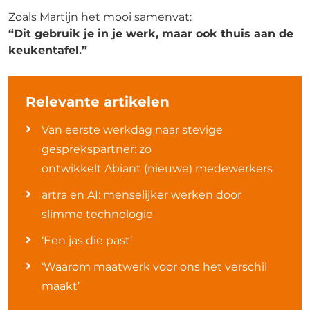
Zoals Martijn het mooi samenvat:
“Dit gebruik je in je werk, maar ook thuis aan de
keukentafel.”
Relevante artikelen
Van eerste werkdag naar stevige
gesprekspartner: zo
ontwikkelt Abiant (nieuwe) medewerkers
artra en AI: menselijker werken door
slimme technologie
‘Een jas die past’
‘Waarom maatwerk voor ons het verschil
maakt’