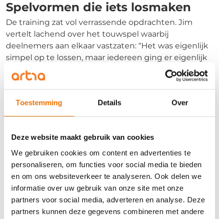
Spelvormen die iets losmaken
De training zat vol verrassende opdrachten. Jim
vertelt lachend over het touwspel waarbij
deelnemers aan elkaar vastzaten: “Het was eigenlijk
simpel op te lossen, maar iedereen ging er eigenlijk
te moeilijk over nadenken. Sommige mensen
gingen observeren, anderen gaven op. Ik probeerde
het gewoon en gaf niet op. Dat liet goed zien wat
Toestemming
Details
Over
ieders gedrag markeert onder druk. Heel
herkenbaar en heel leerzaam.”
Deze website maakt gebruik van cookies
Wat het hen verder oplevert
We gebruiken cookies om content en advertenties te
Naast inzichten in communicatie, leverde de
personaliseren, om functies voor social media te bieden
training ook iets anders op: verbreding. “Je zit in een
en om ons websiteverkeer te analyseren. Ook delen we
gemixte groep,” vertelt Jim. “Mensen uit de
informatie over uw gebruik van onze site met onze
uitzendbranche, detachering, sales… dat geeft je ook
partners voor social media, adverteren en analyse. Deze
een kijkje in andere markten en hoe zij met klanten
partners kunnen deze gegevens combineren met andere
omgaan. Superinteressant.”